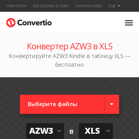
Video Editor
Add Subtitles to Video
Compress Video
Ещё
Конвертер AZW3 в XLS
Конвертируйте AZW3 Kindle в таблицу XLS —
бесплатно
Выберите файлы
AZW3
XLS
в