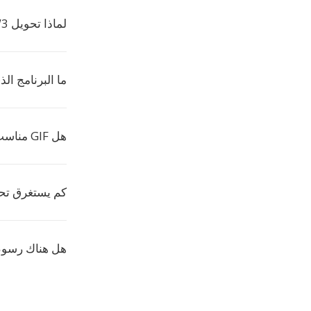
لماذا تحويل AZW3 إلى GIF؟
ما البرنامج الذي
هل GIF مناسب لصور صفحات الكتب؟
كم يستغرق تحويل AZW3 إ
هل هناك رسوم