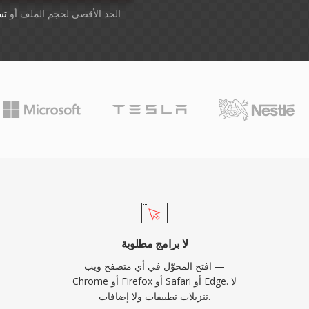
أسقِط الملفات هنا. 1 GB الحد الأقصى لحجم الملف أو
تس
لا برامج مطلوبة
افتح المحوّل في أي متصفح ويب —
Chrome أو Firefox أو Safari أو Edge. لا
تنزيلات تطبيقات ولا إضافات.