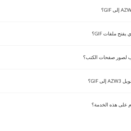
 يفتح ملفات GIF؟
لى GIF؟
 على هذه الخدمة؟