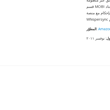
Kindl. ميزة أخرى هي التوافق مع الإصدارات السابقة: يمكن لملفات AZW3 تضمين
قسم MOBI احتياطي ليتمكن عتاد Kindle القديم من عرض المحتوى حتى بدون عرض KF8 الكامل.
Amazo
:
المطوّر
ول
: نوفمبر ٢٠١١