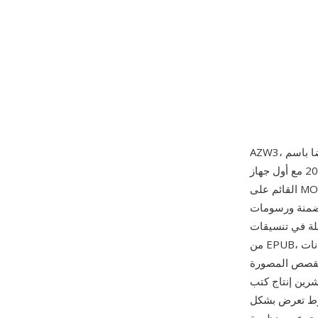
AZW3، المعروف أيضا باسم Kindle Format 8 (KF8)، هو تنسيق الكتب الإلكترونية المتقدم من Amazon
القائم على MOBI بمحرك تخطيط أكثر قدرة يعتمد على مجموعات فرعية من HTML5 وCSS3، مما يتيح
يرة المسقطة وتحسينات طباعية
ليا، يحزم ملف AZW3 المحتوى في بنية مشتقة
من EPUB، ملفوفة في حاوية قاعدة بيانات Palm الخاصة بـ Amazon مع حماية DRM اختيارية. يدعم
للقصص المصورة
شرين إنتاج كتب
طوط تعرض بشكل