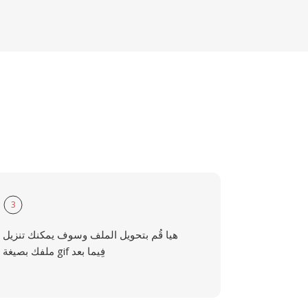
3
هيا قُم بتحويل الملف وسوف يمكنك تنزيل
ملفك بصيغة gif فِيما بعد