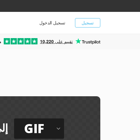
تسجيل
تسجيل الدخول
تقييم على
10,220
م
GIF
إل