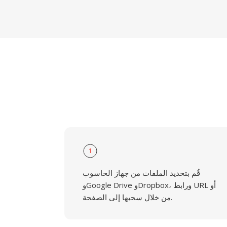
1
قُم بتحديد الملفات من جهاز الحاسوب
وGoogle Drive وDropbox، ورابط URL أو
من خلال سحبها إلى الصفحة.