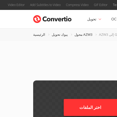
Video Editor
Add Subtitles to Video
Compress Video
GIF Editor
Te
OC
تحويل
لى GIF
محول AZW3
يبوك تحويل
الرئيسية
اختر الملفات