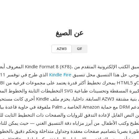
عن الصيغ
AZW3
GIF
اللوحي. حل هذا التنسيق محل تنسيق AZW القديم
Kindle Fire
الذي طرح في نوفمبر 2011 مع أول جهاز
التخطيطات الثابتة والخطوط المضمنة ورسومات SVG والأحرف الكب
أخرى كانت مستحيلة في تنسيقات Kindle السابقة. داخ
من النص القابل لإعادة التدفق للروايات والصفحات ذات التخطيط الثابت 
طبخ وكتب الأطفال. من أبرز مزاياه دقة التنسيق الغني — حيث يمكن للنا
تطورة بصريا بتصاميم صفحات معقدة وجداول متداخلة وتحكم دقيق بالخ