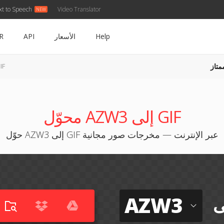
xt to Speech
Video Translator
Help
الأسعار
API
R
متاز
AZW3 إ
محوّل AZW3 إلى GIF
حوّل AZW3 إلى GIF عبر الإنترنت — مخرجات صور مجانية
AZW3
ى