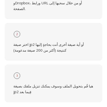
وDropbox، ورابط URL أو من خلال سحبها إلى
الصفحة.
2
اختر صيغة jp2 أو أية صيغة أخرى أنت بحاجةٍ إليها
كنتيجة (أكثر من 200 صيغة مدعومة)
3
هيا قُم بتحويل الملف وسوف يمكنك تنزيل ملفك بصيغة
jp2 فِيما بعد