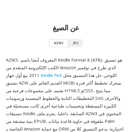
عن الصيغ
AZW3
JP2
AZW3، المعروف أيضا باسم Kindle Format 8 (KF8)، هو تنسيق
الكتب الإلكترونية المتقدم من Amazon الذي طرح في نوفمبر
اللوحي. حل هذا التنسيق محل
Kindle Fire
2011 مع أول جهاز
تنسيق AZW القديم القائم على MOBI بمحرك تخطيط أكثر قدرة
يعتمد على مجموعات فرعية من HTML5 وCSS3، مما يتيح
التخطيطات الثابتة والخطوط المضمنة ورسومات SVG والأحرف
الكبيرة المسقطة وتحسينات طباعية أخرى كانت مستحيلة في
تنسيقات Kindle السابقة. داخليا، يحزم ملف AZW3 المحتوى في
بنية مشتقة من EPUB، ملفوفة في حاوية قاعدة بيانات Palm
الخاصة بـ Amazon مع حماية DRM اختيارية. يدعم التنسيق كلا من