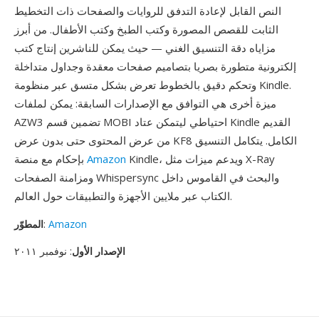
النص القابل لإعادة التدفق للروايات والصفحات ذات التخطيط
الثابت للقصص المصورة وكتب الطبخ وكتب الأطفال. من أبرز
مزاياه دقة التنسيق الغني — حيث يمكن للناشرين إنتاج كتب
إلكترونية متطورة بصريا بتصاميم صفحات معقدة وجداول متداخلة
وتحكم دقيق بالخطوط تعرض بشكل متسق عبر منظومة Kindle.
ميزة أخرى هي التوافق مع الإصدارات السابقة: يمكن لملفات
AZW3 تضمين قسم MOBI احتياطي ليتمكن عتاد Kindle القديم
من عرض المحتوى حتى بدون عرض KF8 الكامل. يتكامل التنسيق
Kindle، ويدعم ميزات مثل X-Ray
Amazon
بإحكام مع منصة
ومزامنة الصفحات Whispersync والبحث في القاموس داخل
الكتاب عبر ملايين الأجهزة والتطبيقات حول العالم.
Amazon
:
المطوّر
الإصدار الأول
: نوفمبر ٢٠١١