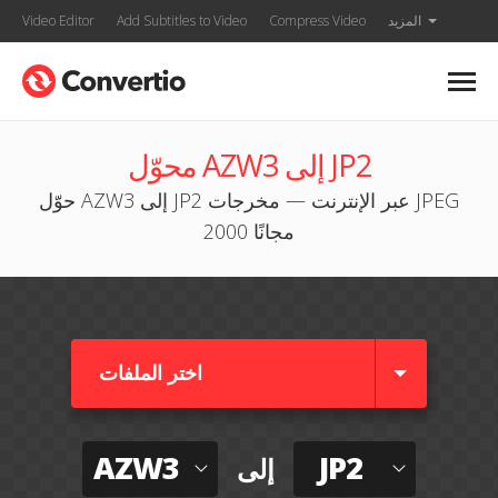
المزيد
Compress Video
Add Subtitles to Video
Video Editor
محوّل AZW3 إلى JP2
حوّل AZW3 إلى JP2 عبر الإنترنت — مخرجات JPEG
2000 مجانًا
اختر الملفات
AZW3
JP2
إلى