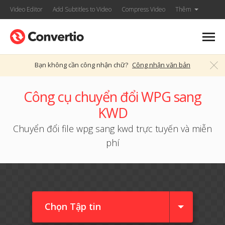
Video Editor
Add Subtitles to Video
Compress Video
Thêm
Bạn không cần công nhận chữ?
Công nhận văn bản
Công cụ chuyển đổi WPG sang
KWD
Chuyển đổi file wpg sang kwd trực tuyến và miễn
phí
Chọn Tập tin