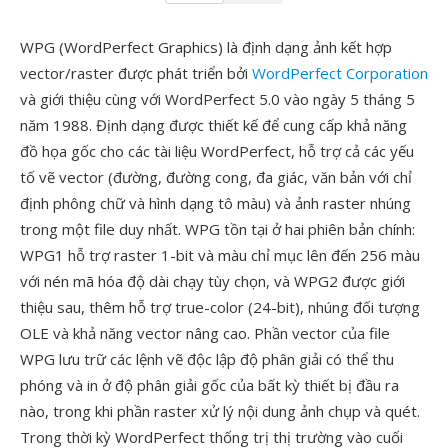
WPG (WordPerfect Graphics) là định dạng ảnh kết hợp
vector/raster được phát triển bởi
WordPerfect Corporation
và giới thiệu cùng với WordPerfect 5.0 vào ngày 5 tháng 5
năm 1988. Định dạng được thiết kế để cung cấp khả năng
đồ họa gốc cho các tài liệu WordPerfect, hỗ trợ cả các yếu
tố vẽ vector (đường, đường cong, đa giác, văn bản với chỉ
định phông chữ và hình dạng tô màu) và ảnh raster nhúng
trong một file duy nhất. WPG tồn tại ở hai phiên bản chính:
WPG1 hỗ trợ raster 1-bit và màu chỉ mục lên đến 256 màu
với nén mã hóa độ dài chạy tùy chọn, và WPG2 được giới
thiệu sau, thêm hỗ trợ true-color (24-bit), nhúng đối tượng
OLE và khả năng vector nâng cao. Phần vector của file
WPG lưu trữ các lệnh vẽ độc lập độ phân giải có thể thu
phóng và in ở độ phân giải gốc của bất kỳ thiết bị đầu ra
nào, trong khi phần raster xử lý nội dung ảnh chụp và quét.
Trong thời kỳ WordPerfect thống trị thị trường vào cuối