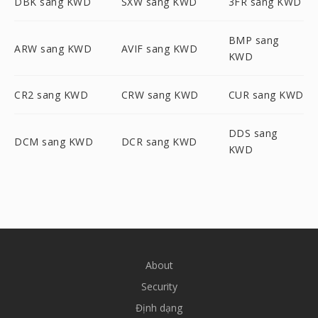
DBK sang KWD
SXW sang KWD
3FR sang KWD
BMP sang
ARW sang KWD
AVIF sang KWD
KWD
CR2 sang KWD
CRW sang KWD
CUR sang KWD
DDS sang
DCM sang KWD
DCR sang KWD
KWD
About
Security
Định dạng