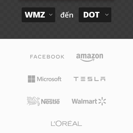
WMZ
DOT
đến