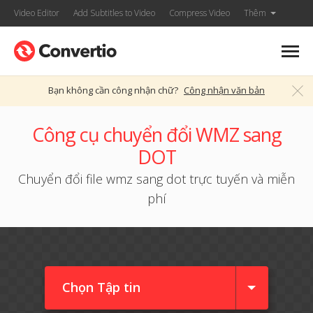
Video Editor
Add Subtitles to Video
Compress Video
Thêm
Bạn không cần công nhận chữ?
Công nhận văn bản
Công cụ chuyển đổi WMZ sang
DOT
Chuyển đổi file wmz sang dot trực tuyến và miễn
phí
Chọn Tập tin