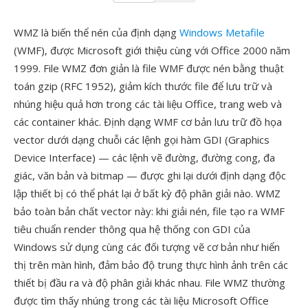
WMZ là biến thể nén của định dạng
Windows Metafile
(WMF), được Microsoft giới thiệu cùng với Office 2000 năm
1999. File WMZ đơn giản là file WMF được nén bằng thuật
toán gzip (RFC 1952), giảm kích thước file để lưu trữ và
nhúng hiệu quả hơn trong các tài liệu Office, trang web và
các container khác. Định dạng WMF cơ bản lưu trữ đồ họa
vector dưới dạng chuỗi các lệnh gọi hàm GDI (Graphics
Device Interface) — các lệnh vẽ đường, đường cong, đa
giác, văn bản và bitmap — được ghi lại dưới định dạng độc
lập thiết bị có thể phát lại ở bất kỳ độ phân giải nào. WMZ
bảo toàn bản chất vector này: khi giải nén, file tạo ra WMF
tiêu chuẩn render thông qua hệ thống con GDI của
Windows sử dụng cùng các đối tượng vẽ cơ bản như hiển
thị trên màn hình, đảm bảo độ trung thực hình ảnh trên các
thiết bị đầu ra và độ phân giải khác nhau. File WMZ thường
được tìm thấy nhúng trong các tài liệu Microsoft Office