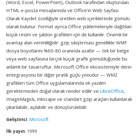
(Word, Excel, PowerPoint), Outlook tarafından oluşturulan
HTML e-posta mesajlarında ve Office'ın Web Sayfası
Olarak Kaydet özelliğiyle üretilen web içeriklerinde gömülü
olarak bulunur. Format ayrıca Office yüklemeleriyle dağıtılan
küçük resim ve şablon grafikleri için de kullanılır. Önemli bir
avantajı alan verimliliğidir: gzip sıkıştırması genellikle WMF
dosya boyutlarını %60-80 oranında azaltır — tek bir belge
veya web sayfasına birçok küçük grafik gömüldüğünde bu
anlamlı bir tasarruftur. Microsoft Office ekosistemiyle derin
entegrasyonu bir diğer pratik güçlü yönüdür — WMZ
grafikleri tüm Office uygulamalarında ek yazılım
gerektirmeden doğal olarak render edilir ve
LibreOffice
,
ImageMagick, Inkscape ve standart gzip araçları kullanılarak
çıkarılabilir, açılabilir ve dönüştürülebilir.
Geliştirici
:
Microsoft
İlk yayın
: 1999