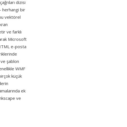
ğrıları dizisi
— herhangi bir
bu vektörel
ekran
ir ve farklı
larak Microsoft
n HTML e-posta
iklerinde
 ve şablon
 genellikle WMF
birçok küçük
derin
amalarında ek
Inkscape ve