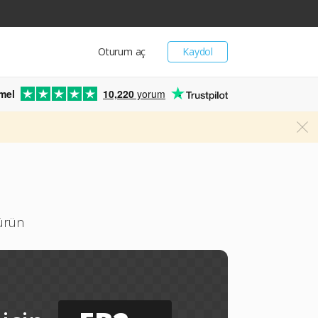
Oturum aç
Kaydol
mel
10,220
yorum
türün