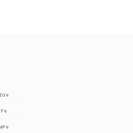
EG'e
F'e
MP'e