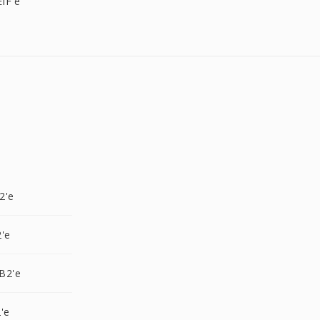
IF'e
2'e
'e
B2'e
'e