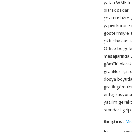
yatan WMF form
olarak saklar 
çözünürlükte y
yapıyı korur: 
gösterimiyle a
çıktı cihazlar
Office belgel
mesajlarında v
gömülü olarak 
grafikleri için
dosya boyutla
grafik gömüldü
entegrasyonu 
yazılım gerek
standart gzip ar
Geliştirici
:
Mic