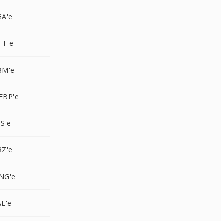
GA'e
FF'e
BM'e
EBP'e
S'e
RZ'e
NG'e
L'e