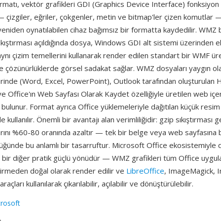
atı, vektör grafikleri GDI (Graphics Device Interface) fonksiyon ça
— çizgiler, eğriler, çokgenler, metin ve bitmap'ler çizen komutlar 
eniden oynatılabilen cihaz bağımsız bir formatta kaydedilir. WMZ 
sıkıştırması açıldığında dosya, Windows GDI alt sistemi üzerinden 
ynı çizim temellerini kullanarak render edilen standart bir WMF üret
ı ile çözünürlüklerde görsel sadakat sağlar. WMZ dosyaları yaygın o
erinde (Word, Excel, PowerPoint), Outlook tarafından oluşturula
e Office'ın Web Sayfası Olarak Kaydet özelliğiyle üretilen web içer
bulunur. Format ayrıca Office yüklemeleriyle dağıtılan küçük resim
 de kullanılır. Önemli bir avantajı alan verimliliğidir: gzip sıkıştırması
rını %60-80 oranında azaltır — tek bir belge veya web sayfasına 
ğünde bu anlamlı bir tasarruftur. Microsoft Office ekosistemiyle 
bir diğer pratik güçlü yönüdür — WMZ grafikleri tüm Office uygul
tirmeden doğal olarak render edilir ve
LibreOffice
, ImageMagick, 
açları kullanılarak çıkarılabilir, açılabilir ve dönüştürülebilir.
rosoft