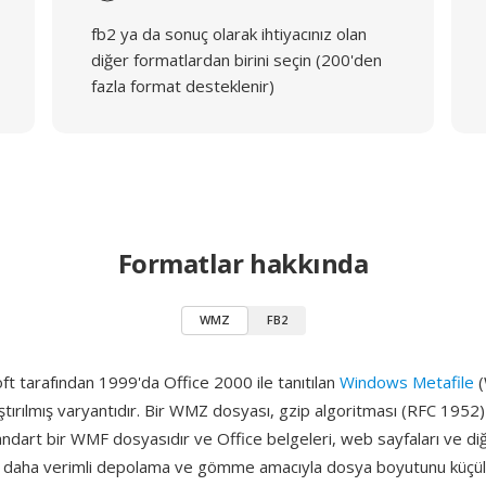
fb2 ya da sonuç olarak ihtiyacınız olan
diğer formatlardan birini seçin (200'den
fazla format desteklenir)
Formatlar hakkında
WMZ
FB2
t tarafından 1999'da Office 2000 ile tanıtılan
Windows Metafile
(
ıştırılmış varyantıdır. Bir WMZ dosyası, gzip algoritması (RFC 1952) 
standart bir WMF dosyasıdır ve Office belgeleri, web sayfaları ve di
a daha verimli depolama ve gömme amacıyla dosya boyutunu küçült