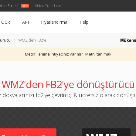
xt to Speech
Video Translator
OCR
API
Fiyatlandırma
Help
Mükem
ürücü
WMZ'den FB2'e
Metin Tanıma ihtiyacınız var mı?
Metni tanımak
WMZ'den FB2'ye dönüştürücü
dosyalarınızı fb2'ye çevrimiçi & ücretsiz olarak dönüş