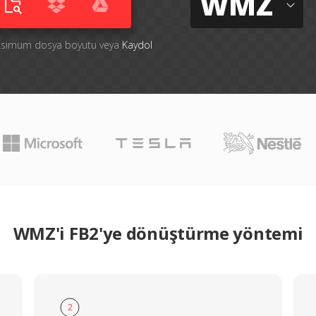
WMZ
aksimum dosya boyutu veya
Kaydol
WMZ'i FB2'ye dönüştürme yöntemi
2