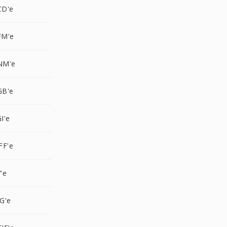
CD'e
FM'e
NM'e
GB'e
I'e
FF'e
'e
G'e