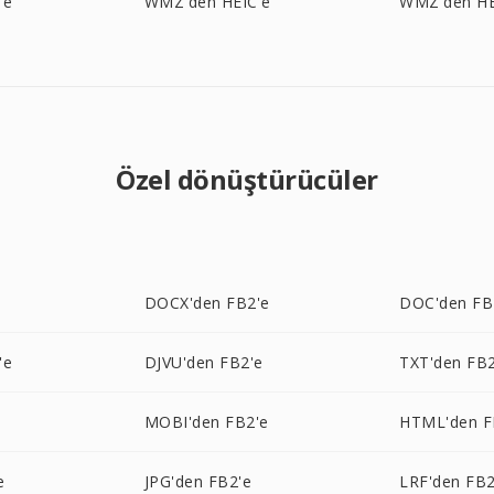
'e
WMZ'den HEIC'e
WMZ'den HE
Özel dönüştürücüler
e
DOCX'den FB2'e
DOC'den FB
'e
DJVU'den FB2'e
TXT'den FB2
MOBI'den FB2'e
HTML'den F
e
JPG'den FB2'e
LRF'den FB2