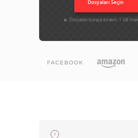
Dosyaları Seçin
Dosyaları buraya bırakın. 1 GB m
1