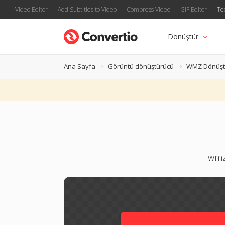
Video Editor
Add Subtitles to Video
Compress Video
GIF Editor
Te
Dönüştür
Ana Sayfa
Görüntü dönüştürücü
WMZ Dönüşt
wmz 