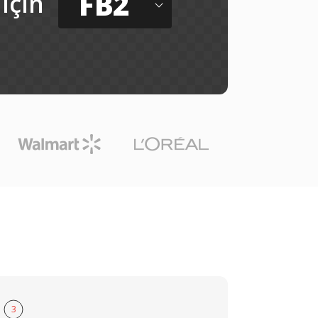
FB2
için
3