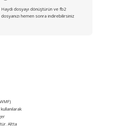
Haydi dosyayı dönüştürün ve fb2
dosyanızı hemen sonra indirebilirsiniz
WMF)
kullanılarak
ğer
ür. Altta