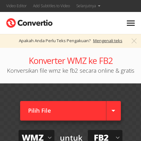
Video Editor
Add Subtitles to Video
Selanjutnya
Apakah Anda Perlu Teks Pengakuan?
Mengenali teks
Konverter WMZ ke FB2
Konversikan file wmz ke fb2 secara online & gratis
Pilih File
WMZ
FB2
untuk