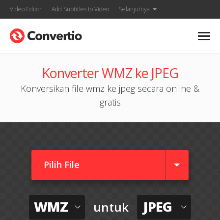
Video Editor
Add Subtitles to Video
Selanjutnya
Konverter WMZ ke JPEG
Konversikan file wmz ke jpeg secara online &
gratis
Pilih File
WMZ
JPEG
untuk