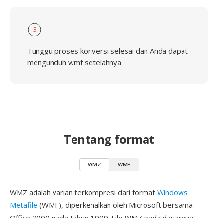
3
Tunggu proses konversi selesai dan Anda dapat
mengunduh wmf setelahnya
Tentang format
WMZ
WMF
WMZ adalah varian terkompresi dari format
Windows
Metafile
(WMF), diperkenalkan oleh Microsoft bersama
Office 2000 pada tahun 1999. File WMZ pada dasarnya