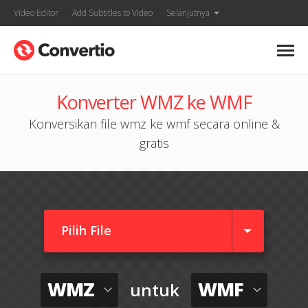
Video Editor
Add Subtitles to Video
Selanjutnya
Konverter WMZ ke WMF
Konversikan file wmz ke wmf secara online &
gratis
Pilih File
WMZ
WMF
untuk