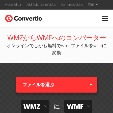
Video Editor
Add Subtitles to Video
Compress Video
詳細
WMZからWMFへのコンバーター
オンラインでしかも無料でwmzファイルをwmfに
変換
ファイルを選ぶ
WMZ
WMF
に