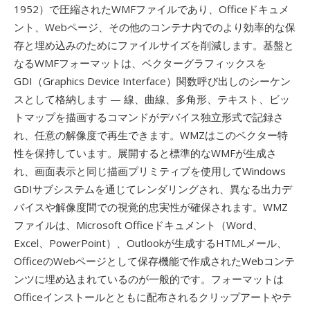
1952）で圧縮されたWMFファイルであり、Officeドキュメ
ント、Webページ、その他のコンテナ内でのより効率的な保
存と埋め込みのためにファイルサイズを削減します。基盤と
なるWMFフォーマットは、ベクターグラフィックスを
GDI（Graphics Device Interface）関数呼び出しのシーケン
スとして格納します — 線、曲線、多角形、テキスト、ビッ
トマップを描画するコマンドがデバイス独立形式で記録さ
れ、任意の解像度で再生できます。WMZはこのベクター特
性を保持しています。展開すると標準的なWMFが生成さ
れ、画面表示と同じ描画プリミティブを使用してWindows
GDIサブシステムを通じてレンダリングされ、異なる出力デ
バイスや解像度間での視覚的忠実性が確保されます。WMZ
ファイルは、Microsoft Officeドキュメント（Word、
Excel、PowerPoint）、Outlookが生成するHTMLメール、
OfficeのWebページとして保存機能で作成されたWebコンテ
ンツに埋め込まれているのが一般的です。フォーマットは
Officeインストールとともに配布されるクリップアートやテ