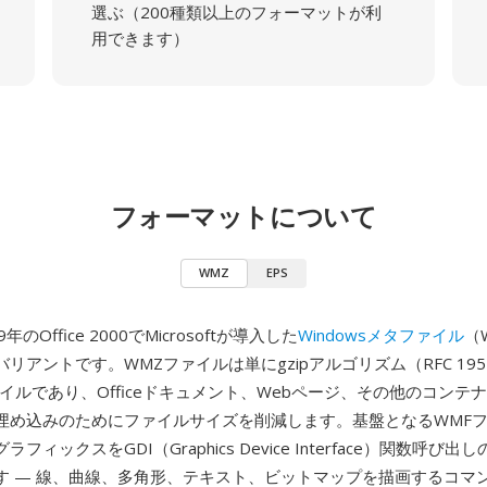
選ぶ（200種類以上のフォーマットが利
用できます）
フォーマットについて
WMZ
EPS
年のOffice 2000でMicrosoftが導入した
Windowsメタファイル
（
リアントです。WMZファイルは単にgzipアルゴリズム（RFC 19
イルであり、Officeドキュメント、Webページ、その他のコンテ
埋め込みのためにファイルサイズを削減します。基盤となるWMF
フィックスをGDI（Graphics Device Interface）関数呼び
す — 線、曲線、多角形、テキスト、ビットマップを描画するコマ