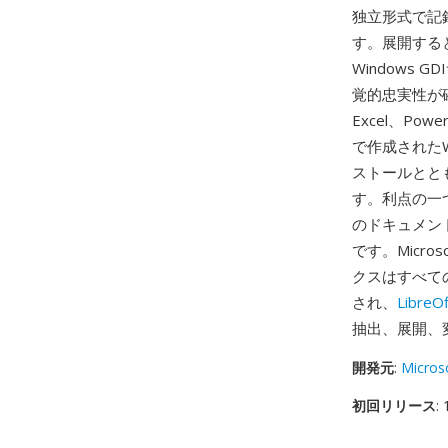
独立形式で記
す。展開する
Windows
覚的忠実性が確保
Excel、Po
で作成されたW
ストールとと
す。利点の一つ
のドキュメン
です。Micr
クスはすべて
され、
LibreOf
抽出、展開、
開発元
:
Micros
初回リリース
: