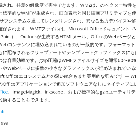
録され、任意の解像度で再生できます。WMZはこのベクター特性
と標準的なWMFが生成され、画面表示と同じ描画プリミティブを
 GDIサブシステムを通じてレンダリングされ、異なる出力デバイスや
されます。WMZファイルは、Microsoft Officeドキュメント（W
werPoint）、Outlookが生成するHTMLメール、OfficeのWebペ
ebコンテンツに埋め込まれているのが一般的です。フォーマットはO
もに配布されるクリップアートやテンプレートグラフィックスにも
は容量効率です。gzip圧縮はWMFファイルサイズを通常60〜80
トやWebページに多数の小さなグラフィックスが埋め込まれている
osoft Officeエコシステムとの深い統合もまた実用的な強みです — 
のOfficeアプリケーションで追加ソフトウェアなしにネイティブに
fice
、ImageMagick、Inkscape、および標準的なgzipユーティ
変換することもできます。
oft
 1999