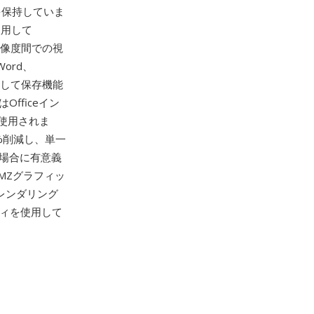
を保持していま
使用して
解像度間での視
ord、
ージとして保存機能
fficeイン
使用されま
%削減し、単一
場合に有意義
WMZグラフィッ
レンダリング
リティを使用して