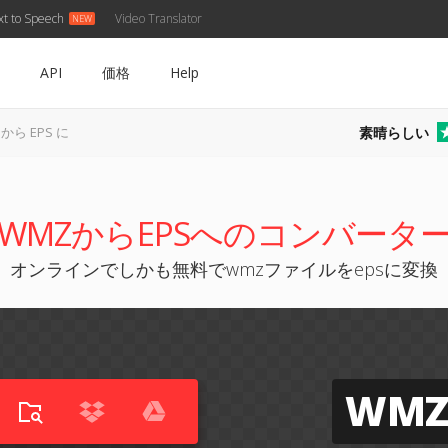
xt to Speech
Video Translator
API
価格
Help
素晴らしい
 から EPS に
WMZからEPSへのコンバータ
オンラインでしかも無料でwmzファイルをepsに変換
WM