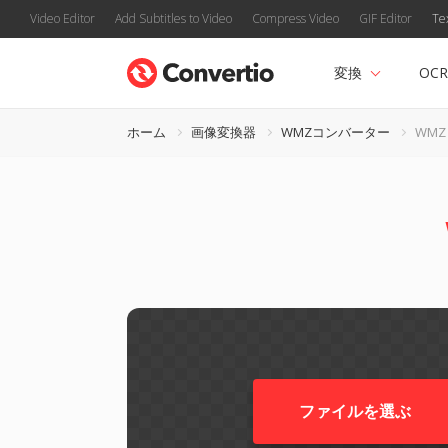
Video Editor
Add Subtitles to Video
Compress Video
GIF Editor
Te
変換
OCR
ホーム
画像変換器
WMZコンバーター
WMZ
ファイルを選ぶ