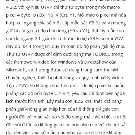
4:2:2, với ký hiệu UYVY chỉ thứ tự byte trong mỗi macro
pixel 4 byte: U (Cb), Y0, V (Cr), Y1. Mỗi macro pixel mã hóa
hai pixel ngang chia sẻ một cặp mẫu sắc độ (U và V) nhưng
giữ lại các giá trị độ chói riêng (Y0 và Y1), đạt lấy mẫu con
sắc độ ngang 2:1 giảm kích thước dữ liệu 33% so với YUV
đầy đủ 4:4:4 trong khi duy trì toàn bộ độ phân giải độ chói.
Thứ tự UYVY được chỉ định dưới dạng mã FOURCC trong
các framework Video for Windows và DirectShow của
Microsoft, và thường được sử dụng trong card thu hình
chuyên nghiệp, thiết bị phát sóng và quy trình xử lý video.
Tệp UYVY thô không chứa tiêu đề — dữ liệu pixel là chuỗi
phẳng các bộ bốn byte U,Y,V,Y, yêu cầu chỉ định bên ngoài
kích thước hình ảnh. Lấy mẫu con 4:2:2 khai thác khả năng
phân giải không gian thấp hơn của hệ thống thị giác con
người đối với màu sắc so với độ sáng: mắt nhận biết chi tiết
độ chói ở tần số không gian cao hơn nhiều so với chi tiết sắc
độ, nên việc chia sẻ mẫu màu giữa các pixel liền kề không