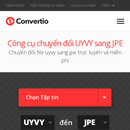
Video Editor
Add Subtitles to Video
Compress Video
Thêm
Công cụ chuyển đổi UYVY sang JPE
Chuyển đổi file uyvy sang jpe trực tuyến và miễn
phí
Chọn Tập tin
UYVY
JPE
đến