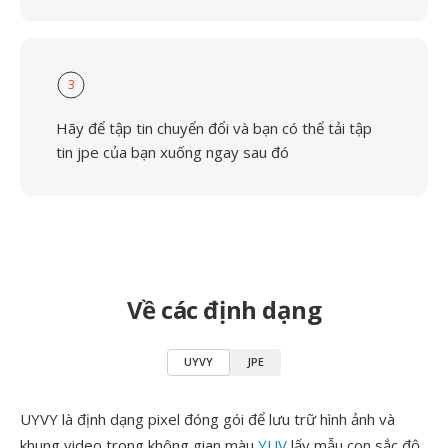
3
Hãy để tập tin chuyển đổi và bạn có thể tải tập
tin jpe của bạn xuống ngay sau đó
Về các định dạng
UYVY
JPE
UYVY là định dạng pixel đóng gói để lưu trữ hình ảnh và
khung video trong không gian màu
YUV
lấy mẫu con sắc độ