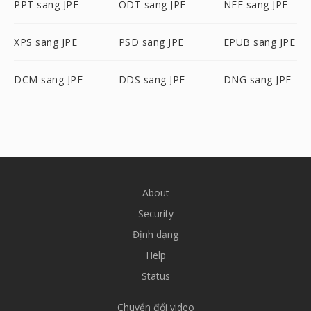
PPT sang JPE
ODT sang JPE
NEF sang JPE
XPS sang JPE
PSD sang JPE
EPUB sang JPE
DCM sang JPE
DDS sang JPE
DNG sang JPE
About
Security
Định dạng
Help
Status
Chuyển đổi video