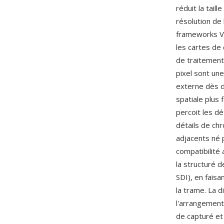
réduit la tai
résolution de
frameworks Vi
les cartes de 
de traitement
pixel sont un
externe dès d
spatiale plus 
percoit les d
détails de chr
adjacents né p
compatibilité 
la structuré 
SDI), en faisa
la trame. La 
l'arrangement
de capturé e