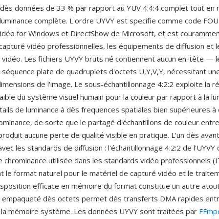
lle dès données de 33 % par rapport au YUV 4:4:4 complet tout en 
 luminance complète. L'ordre UYVY est specifie comme code FOU
déo for Windows et DirectShow de Microsoft, et est couramment
capturé vidéo professionnelles, les équipements de diffusion et l
 vidéo. Les fichiers UYVY bruts né contiennent aucun en-tête — 
e séquence plate de quadruplets d'octets U,Y,V,Y, nécessitant une
imensions de l'image. Le sous-échantillonnage 4:2:2 exploite la ré
faible du système visuel humain pour la couleur par rapport à la lumi
étails de luminance à dès frequences spatiales bien supérieures à 
ominance, de sorte que le partagé d'échantillons de couleur entre
roduit aucune perte de qualité visible en pratique. L'un dès avan
avec les standards de diffusion : l'échantillonnage 4:2:2 de l'UYV
de chrominance utilisée dans les standards vidéo professionnels 
nt le format naturel pour le matériel de capturé vidéo et le traite
disposition efficace en mémoire du format constitue un autre ato
 empaqueté dès octets permet dès transferts DMA rapides entre
t la mémoire système. Les données UYVY sont traitées par
FFmp