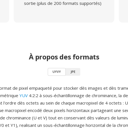
sortie (plus de 200 formats supportés)
À propos des formats
UYVY
JPE
format de pixel empaqueté pour stocker dès images et dès tram
rimétrique
YUV
4:2:2 à sous-échantillonnage de chrominance, la de
t l'ordre dès octets au sein de chaque macropixel de 4 octets : U 
que macropixel encodé deux pixels horizontaux partageant une seu
s de chrominance (U et V) tout en conservant dès valeurs de lumi
(Y0 et Y1), realisant un sous-échantillonnage horizontal de la chro