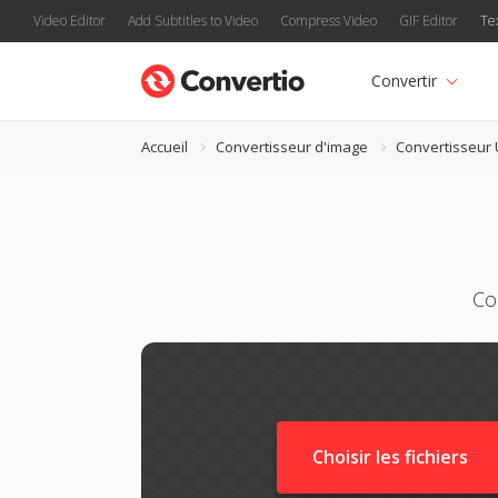
Video Editor
Add Subtitles to Video
Compress Video
GIF Editor
Te
Convertir
Accueil
Convertisseur d'image
Convertisseur
Co
Choisir les fichiers