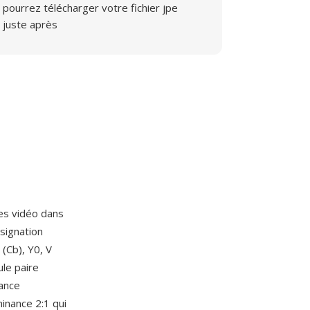
pourrez télécharger votre fichier jpe
juste après
es vidéo dans
signation
(Cb), Y0, V
le paire
nance
minance 2:1 qui