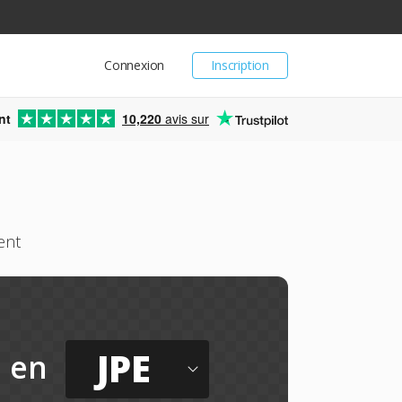
Connexion
Inscription
nt
10,220
avis sur
ent
JPE
en