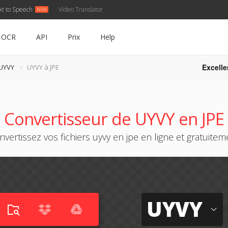
xt to Speech
Video Translator
OCR
API
Prix
Help
Excelle
 UYVY
UYVY à JPE
Convertisseur de UYVY en JPE
nvertissez vos fichiers uyvy en jpe en ligne et gratuitem
UYVY