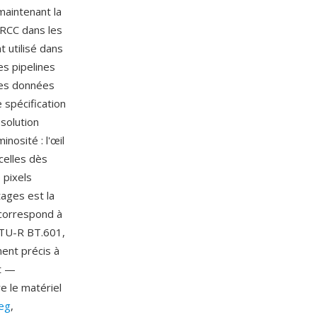
maintenant la
RCC dans les
 utilisé dans
es pipelines
les données
 spécification
solution
nosité : l'œil
celles dès
 pixels
tages est la
Y correspond à
(ITU-R BT.601,
ment précis à
ut —
 le matériel
eg
,