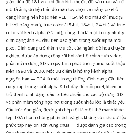
giản: tiêu đề 18 byte chỉ định kích thước, độ sâu màu và cờ
mô tả ảnh, dữ liệu bản đồ màu tùy chọn và mảng pixel ở
dạng không nén hoặc nén RLE. TGA hỗ trợ màu chỉ mục (8-
bit với bảng màu), true color (15-bit, 16-bit, 24-bit) và true
color với kênh alpha (32-bit), đồng thời là một trong những
định dạng ảnh PC đầu tiên bao gồm trong suốt alpha mỗi
pixel. Định dạng trở thành trụ cột của ngành đồ họa chuyên
nghiệp, được áp dụng rộng rãi bởi các bộ chỉnh sửa video,
phần mềm dựng 3D và quy trình phát triển game suốt thập
niên 1990 và 2000. Một ưu điểm là hỗ trợ kênh alpha
nguyên bản — TGA là một trong những định dạng đầu tiên
cung cấp trong suốt alpha 8-bit đầy đủ mỗi pixel, khiến nó
trở thành định dạng đầu ra tiêu chuẩn cho các bộ dựng 3D
và phần mềm tổng hợp nơi trong suốt nhiều lớp là thiết yếu.
Cấu trúc đơn giản, được ghi chép tốt là một thế mạnh khác:
tệp TGA nhanh chóng phân tích và ghi, không có siêu dữ liệu
phức tạp hay phí tổn vùng chứa — được đánh giá cao trong
ứng dụng thời gian thực và engine game nơi tốc độ tải quan