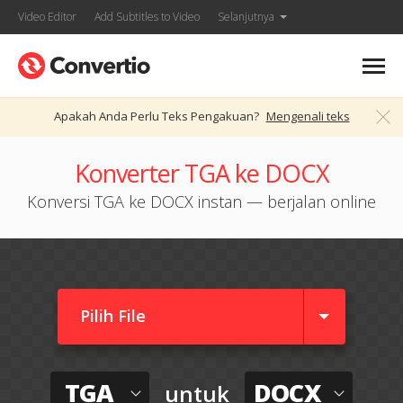
Video Editor
Add Subtitles to Video
Selanjutnya
Apakah Anda Perlu Teks Pengakuan?
Mengenali teks
Konverter TGA ke DOCX
Konversi TGA ke DOCX instan — berjalan online
Pilih File
TGA
DOCX
untuk