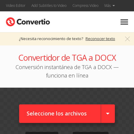
Video Editor
Add Subtitles to Video
Compress Video
Más
¿Necesita reconocimiento de texto?
Reconocer texto
Convertidor de TGA a DOCX
Conversión instantánea de TGA a DOCX —
funciona en línea
Seleccione los archivos