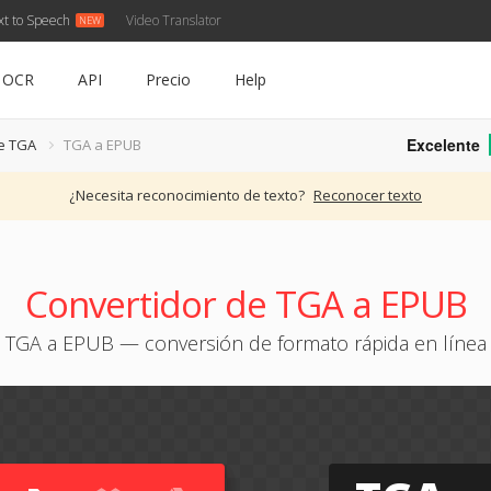
xt to Speech
Video Translator
OCR
API
Precio
Help
Excelente
e TGA
TGA a EPUB
¿Necesita reconocimiento de texto?
Reconocer texto
Convertidor de TGA a EPUB
TGA a EPUB — conversión de formato rápida en línea