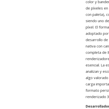
color y bande
de píxeles en
con paleta), c
siendo uno de
píxel. El form
adoptado por 
desarrollo de
nativa con ca
completa de 8 
renderizadore
esencial. La 
analizan y es
algo valorado
carga import
formato persi
renderizado 3
Desarrollado