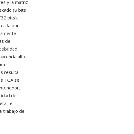
es y la matriz
exado (8 bits
(32 bits),
a alfa por
pliamente
as de
tibilidad
arencia alfa
ara
s resulta
vos TGA se
ontenedor,
cidad de
ral, el
e trabajo de