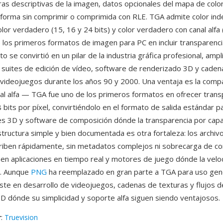
ras descriptivas de la imagen, datos opcionales del mapa de color
 forma sin comprimir o comprimida con RLE. TGA admite color ind
olor verdadero (15, 16 y 24 bits) y color verdadero con canal alfa 
 los primeros formatos de imagen para PC en incluir transparenci
ato se convirtió en un pilar de la industria gráfica profesional, am
suites de edición de vídeo, software de renderizado 3D y caden
 videojuegos durante los años 90 y 2000. Una ventaja es la compa
nal alfa — TGA fue uno de los primeros formatos en ofrecer transp
bits por píxel, convirtiéndolo en el formato de salida estándar p
s 3D y software de composición dónde la transparencia por capa
estructura simple y bien documentada es otra fortaleza: los archi
criben rápidamente, sin metadatos complejos ni sobrecarga de c
 en aplicaciones en tiempo real y motores de juego dónde la velo
a. Aunque
PNG
ha reemplazado en gran parte a TGA para uso gene
ste en desarrollo de videojuegos, cadenas de texturas y flujos d
D dónde su simplicidad y soporte alfa siguen siendo ventajosos.
r
:
Truevision