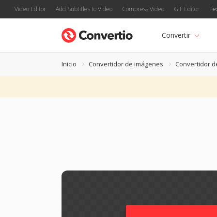
Video Editor
Add Subtitles to Video
Compress Video
GIF Editor
Te
Convertir
Inicio
Convertidor de imágenes
Convertidor d