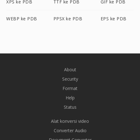
XPS ke PDB
TTF ke PDB
GIF ke PDB
WEBP ke PDB
PPSX ke PDB
EPS ke PDB
About
Security
Format
Help
Status
Alat konversi video
Converter Audio
Document Converter