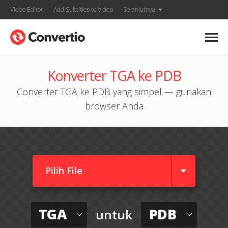
Video Editor
Add Subtitles to Video
Selanjutnya
Konverter TGA ke PDB
Converter TGA ke PDB yang simpel — gunakan
browser Anda
Pilih File
TGA
PDB
untuk