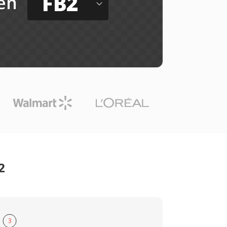
FB2
ến
2
3