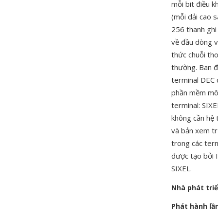
mỗi bit điều k
(mỗi dải cao s
256 thanh ghi 
về đầu dòng v
thức chuỗi th
thường. Ban đ
terminal DEC 
phần mềm mô p
terminal: SIX
không cần hệ 
và bản xem tr
trong các ter
được tạo bởi 
SIXEL.
Nhà phát tri
Phát hành lầ