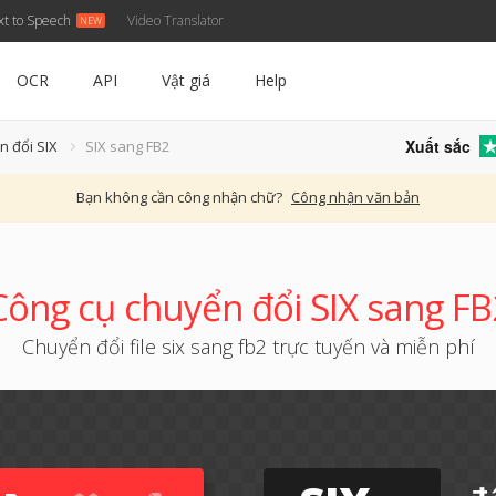
xt to Speech
Video Translator
OCR
API
Vật giá
Help
Xuất sắc
n đổi SIX
SIX sang FB2
Bạn không cần công nhận chữ?
Công nhận văn bản
Công cụ chuyển đổi SIX sang FB
Chuyển đổi file six sang fb2 trực tuyến và miễn phí