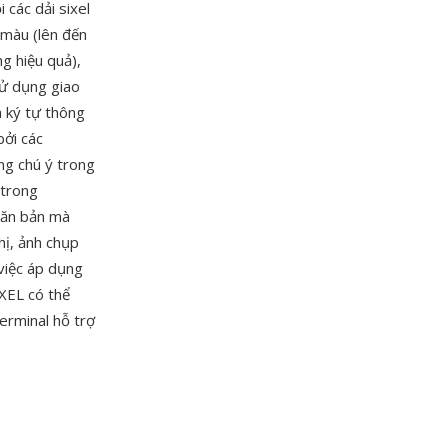
 các dải sixel
n màu (lên đến
g hiệu quả),
sử dụng giao
a ký tự thông
bởi các
ng chú ý trong
 trong
 văn bản mà
hị, ảnh chụp
việc áp dụng
XEL có thể
erminal hỗ trợ