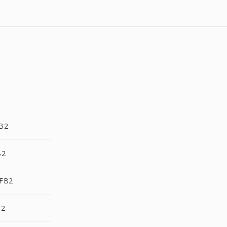
B2
B2
 FB2
B2