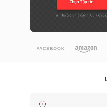
Chọn Tập tin
Thả tập tin ở đây. 1 GB Kích th
1