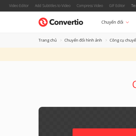
Video Editor
Add Subtitles to Video
Compress Video
GIF Editor
Te
Chuyển đổi
Trang chủ
Chuyển đổi hình ảnh
Công cụ chuyể