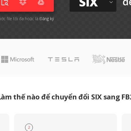
SIX
đ
ước file tối đa hoặc là
Đăng ký
Làm thế nào để chuyển đổi SIX sang FB
2