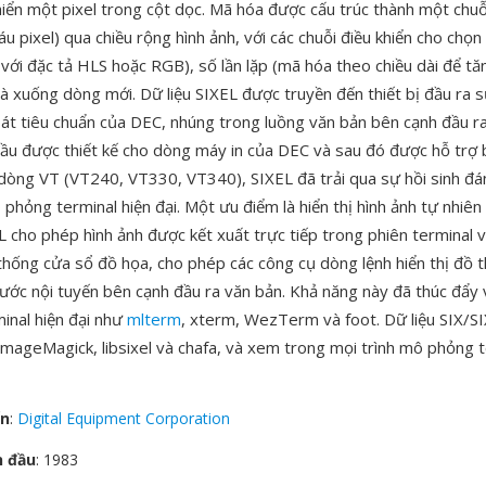
hiển một pixel trong cột dọc. Mã hóa được cấu trúc thành một chuỗi
áu pixel) qua chiều rộng hình ảnh, với các chuỗi điều khiển cho chọ
với đặc tả HLS hoặc RGB), số lần lặp (mã hóa theo chiều dài để tăn
à xuống dòng mới. Dữ liệu SIXEL được truyền đến thiết bị đầu ra 
oát tiêu chuẩn của DEC, nhúng trong luồng văn bản bên cạnh đầu r
ầu được thiết kế cho dòng máy in của DEC và sau đó được hỗ trợ 
dòng VT (VT240, VT330, VT340), SIXEL đã trải qua sự hồi sinh đá
hỏng terminal hiện đại. Một ưu điểm là hiển thị hình ảnh tự nhiên
EL cho phép hình ảnh được kết xuất trực tiếp trong phiên terminal
thống cửa sổ đồ họa, cho phép các công cụ dòng lệnh hiển thị đồ t
ước nội tuyến bên cạnh đầu ra văn bản. Khả năng này đã thúc đẩy 
minal hiện đại như
mlterm
, xterm, WezTerm và foot. Dữ liệu SIX/SI
ImageMagick, libsixel và chafa, và xem trong mọi trình mô phỏng t
ển
:
Digital Equipment Corporation
n đầu
: 1983