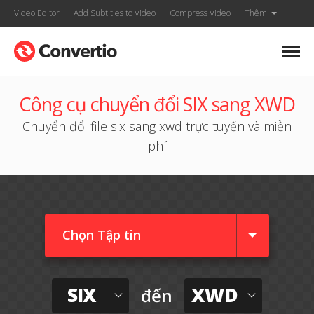
Video Editor
Add Subtitles to Video
Compress Video
Thêm
Công cụ chuyển đổi SIX sang XWD
Chuyển đổi file six sang xwd trực tuyến và miễn
phí
Chọn Tập tin
SIX
XWD
đến