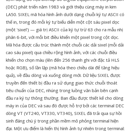
(DEC) phát triển năm 1983 và giới thiệu cùng máy in kim
LA50. SIXEL mã hóa hình ảnh dưới dạng chuỗi ký tự ASCII có
thể in, trong đó mỗi ký tự biểu diễn một cột sáu pixel dọc
(một 'sixel') — giá trị ASCII của ký tự trừ 63 cho ra mẫu nhị
phân 6-bit, với mỗi bit điều khiển một pixel trong cột dọc.
Mã hóa được cấu trúc thành một chuỗi các dải sixel (mỗi dải
cao sáu pixel) qua chiều rộng hình ảnh, với các chuỗi điều
khiển cho chọn màu (lên đến 256 thanh ghi với đặc tả HLS
hoặc RGB), số lần lặp (mã hóa theo chiều dài để tăng hiệu
quả), về đầu dòng và xuống dòng mới. Dữ liệu SIXEL được
truyền đến thiết bị đầu ra sử dụng giao thức chuỗi thoát
tiêu chuẩn của DEC, nhúng trong luồng văn bản bên cạnh
đầu ra ký tự thông thường. Ban đầu được thiết kế cho dòng
máy in của DEC và sau đó được hỗ trợ bởi các terminal DEC
dòng VT (VT240, VT330, VT340), SIXEL đã trải qua sự hồi
sinh đáng chú ý trong phần mềm mô phỏng terminal hiện
đại. Một ưu điểm là hiển thị hình ảnh tự nhiên trong terminal: