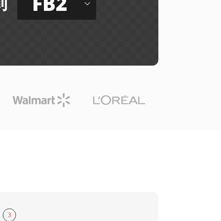
FB2
到
3