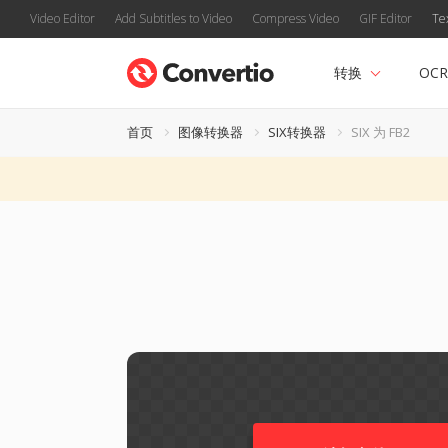
Video Editor
Add Subtitles to Video
Compress Video
GIF Editor
Te
转换
OCR
首页
图像转换器
SIX转换器
SIX 为 FB2