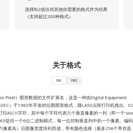
选择fb2或任何其他你需要的格式作为结果
（支持超过200种格式）
关于格式
SIX
FB2
Six Pixel）图形数据的文件扩展名，这是一种由Digital Equipment
ion（DEC）于1983年开发的位图图形格式，随LA50点阵打印机推出。S
印ASCII字符，其中每个字符代表六个垂直像素的一列（即一个'sixe
值减去63提供一个6位二进制模式，每一位控制垂直列中的一个像素。编
每带六像素高）沿图像宽度排列而成，带有颜色选择（最多256个寄存器