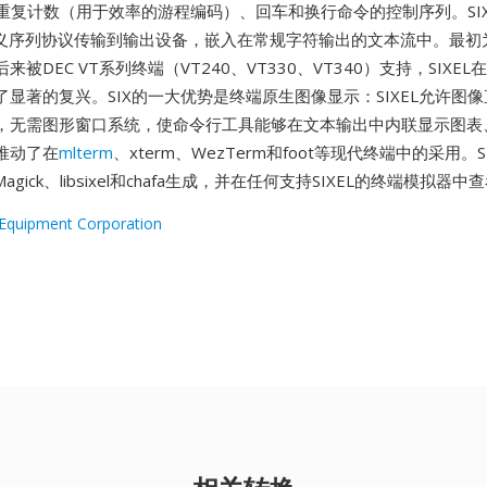
、重复计数（用于效率的游程编码）、回车和换行命令的控制序列。SIX
转义序列协议传输到输出设备，嵌入在常规字符输出的文本流中。最初为
被DEC VT系列终端（VT240、VT330、VT340）支持，SIXE
了显著的复兴。SIX的一大优势是终端原生图像显示：SIXEL允许图
，无需图形窗口系统，使命令行工具能够在文本输出中内联显示图表
推动了在
mlterm
、xterm、WezTerm和foot等现代终端中的采用。SI
Magick、libsixel和chafa生成，并在任何支持SIXEL的终端模拟器中
l Equipment Corporation