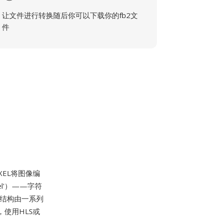
让文件进行转换随后你可以下载你的fb2文
件
IXEL将图像编
l'）——字符
码结构由一系列
，使用HLS或