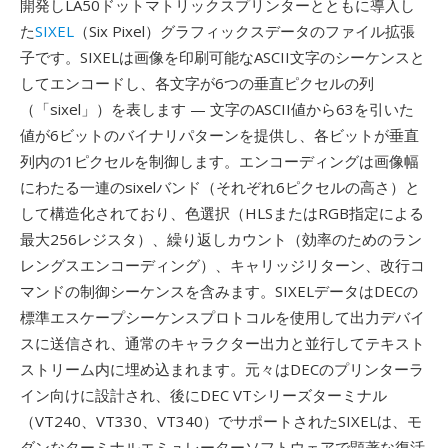
開発しLA50ドットマトリックスプリンターとともに導入し
た
SIXEL
（Six Pixel）グラフィックスデータのファイル拡張
子です。SIXELは画像を印刷可能なASCII文字のシーケンスと
してエンコードし、各文字が6つの垂直ピクセルの列
（「sixel」）を表します — 文字のASCII値から63を引いた
値が6ビットのバイナリパターンを提供し、各ビットが垂直
列内の1ピクセルを制御します。エンコーディングは画像幅
にわたる一連のsixelバンド（それぞれ6ピクセルの高さ）と
して構造化されており、色選択（HLSまたはRGB指定による
最大256レジスタ）、繰り返しカウント（効率のためのラン
レングスエンコーディング）、キャリッジリターン、改行コ
マンドの制御シーケンスを含みます。SIXELデータはDECの
標準エスケープシーケンスプロトコルを使用して出力デバイ
スに送信され、通常のキャラクター出力と並行してテキスト
ストリーム内に埋め込まれます。元々はDECのプリンターラ
イン向けに設計され、後にDEC VTシリーズターミナル
（VT240、VT330、VT340）でサポートされたSIXELは、モ
ダンなターミナルエミュレーターソフトウェアで顕著な復活