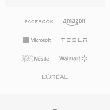
Codec chia âm thanh thành 32 dải phụ qua bộ
luôn tạo ra cùng các byte, giúp checksum đáng
lọc polyphase, áp dụng mô hình tâm lý âm học
tin cậy để xác minh tính toàn vẹn giữa hàng
để xác định ngưỡng che lấp, sau đó lượng tử
nghìn người chia sẻ. Mặc dù FLAC cuối cùng đã
hóa và mã Huffman cho từng dải phụ tương
thay thế Shorten với nén tốt hơn, hỗ trợ tìm
ứng. Triển khai phát sóng điển hình sử dụng
kiếm và siêu dữ liệu nhúng, SHN vẫn giữ tầm
192-384 kbps cho stereo, cho chất lượng trong
quan trọng lịch sử và các kho lưu trữ nhạc sống
suốt với độ phức tạp bộ mã hóa thấp hơn và
ở định dạng này vẫn lưu hành ngày nay.
khả năng chống lỗi tốt hơn Layer III. Những đặc
tính này giải thích vì sao truyền hình DVB, radio
số DAB và tiêu chuẩn máy quay HDV đều bắt
buộc hoặc ưu tiên MP2. Độ trễ mã hóa cũng
ngắn hơn — một đặc điểm quan trọng cho
phát sóng trực tiếp nơi đồng bộ hình miệng là
yếu tố then chốt. Ba ưu điểm giữ MP2 phù hợp
sau nhiều thập kỷ kể từ khi được chuẩn hóa:
suy giảm nhẹ nhàng khi gặp lỗi truyền tải —