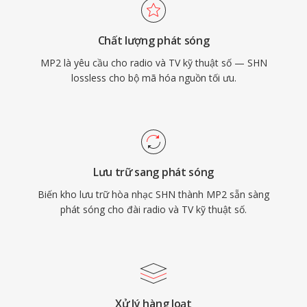
thiết yếu cho tín hiệu phát sóng qua không khí,
độ trễ mã hóa tối thiểu phù hợp chuỗi phát
Chất lượng phát sóng
sóng thời gian thực, và sự chấp nhận pháp lý
MP2 là yêu cầu cho radio và TV kỹ thuật số — SHN
đã ăn sâu trên khắp các khung phát sóng Châu
lossless cho bộ mã hóa nguồn tối ưu.
Âu và Châu Á.
Lưu trữ sang phát sóng
Biến kho lưu trữ hòa nhạc SHN thành MP2 sẵn sàng
phát sóng cho đài radio và TV kỹ thuật số.
Xử lý hàng loạt