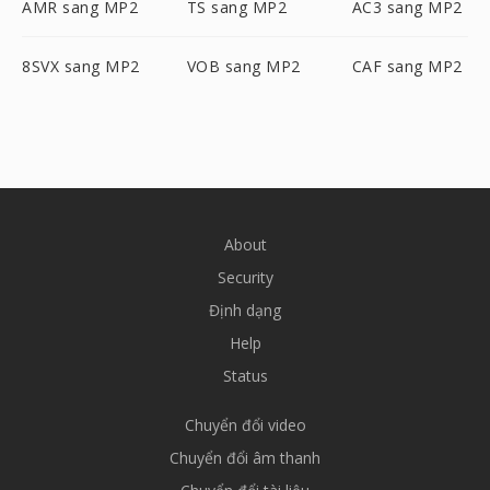
AMR sang MP2
TS sang MP2
AC3 sang MP2
8SVX sang MP2
VOB sang MP2
CAF sang MP2
About
Security
Định dạng
Help
Status
Chuyển đổi video
Chuyển đổi âm thanh