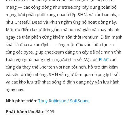
mạng — các cộng đồng như etree.org xây dựng toàn bộ
mạng lưới phân phối xung quanh tệp SHN, và các ban nhạc
như Grateful Dead và Phish ngầm ủng hộ hoạt động này.
Một ưu điểm là sự đơn giản: mã hóa và giải mã chạy nhanh
ngay cả trên phần cứng khiêm tốn thời Pentium. Điểm mạnh
khác là đầu ra xác định — cùng một đầu vào luôn tạo ra
cùng các byte, giúp checksum đáng tin cậy để xác minh tính
toàn vẹn giữa hàng nghìn người chia sẻ. Mặc dù
FLAC
cuối
cùng đã thay thế Shorten với nén tốt hơn, hỗ trợ tìm kiếm
và siêu dữ liệu nhúng, SHN vẫn giữ tầm quan trọng lịch sử
và các kho lưu trữ nhạc sống ở định dạng này vẫn lưu hành
ngày nay.
Nhà phát triển
:
Tony Robinson / SoftSound
Phát hành lần đầu
: 1993