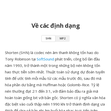
Về các định dạng
SHN
MP2
Shorten (SHN) là codec nén âm thanh không tổn hao do
Tony Robinson tại
SoftSound
phát triển, công bố lần đầu
năm 1993, trở thành một trong những bộ nén không tổn
hao thực tiễn sớm nhất. Thuật toán sử dụng dự đoán tuyến
tính để ước tính mỗi mẫu từ các mẫu trước đó, sau đó mã
hóa phần dư bằng mã Huffman hoặc Golomb-Rice. Tỷ lệ
nén thường đạt 2:1 đến 3:1, với đảm bảo đầu ra giải mã
hoàn toàn giống bit với bản gốc. Shorten có ý nghĩa văn hóa
đặc biệt vào cuối thập niên 1990 khi trở thành định dạng ưa
thích để chia sẻ bản ghi âm buổi hòa nhạc trực tiếp trên