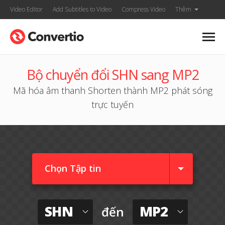
Video Editor
Add Subtitles to Video
Compress Video
Thêm
Bộ chuyển đổi SHN sang MP2
Mã hóa âm thanh Shorten thành MP2 phát sóng
trực tuyến
Chọn Tập tin
SHN
MP2
đến