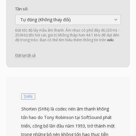
Tần số:
Tự động (Không thay đổi)
Đặt tốc độ lấy mẫu âm thanh. Âm nhạc có phổ đầy đủ (20 Hz -
20 kHz) đòi hỏi các giá trị không thấp hơn 44.1 kHz để đạt đến
độ trong trẻo. Bạn có thể tìm hiểu thêm thông tin trên
wiki
.
Đặt lại tất cả
SHN
Shorten (SHN) là codec nén âm thanh không
tổn hao do Tony Robinson tại SoftSound phát
triển, công bố lần đầu năm 1993, trở thành một
trong những bộ nén không tổn hao thực tiễn