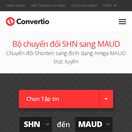
Video Editor
Add Subtitles to Video
Compress Video
Thêm
Bộ chuyển đổi SHN sang MAUD
Chuyển đổi Shorten sang định dạng Amiga MAUD
trực tuyến
Chọn Tập tin
SHN
MAUD
đến