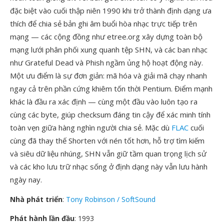
đặc biệt vào cuối thập niên 1990 khi trở thành định dạng ưa
thích để chia sẻ bản ghi âm buổi hòa nhạc trực tiếp trên
mạng — các cộng đồng như etree.org xây dựng toàn bộ
mạng lưới phân phối xung quanh tệp SHN, và các ban nhạc
như Grateful Dead và Phish ngầm ủng hộ hoạt động này.
Một ưu điểm là sự đơn giản: mã hóa và giải mã chạy nhanh
ngay cả trên phần cứng khiêm tốn thời Pentium. Điểm mạnh
khác là đầu ra xác định — cùng một đầu vào luôn tạo ra
cùng các byte, giúp checksum đáng tin cậy để xác minh tính
toàn vẹn giữa hàng nghìn người chia sẻ. Mặc dù
FLAC
cuối
cùng đã thay thế Shorten với nén tốt hơn, hỗ trợ tìm kiếm
và siêu dữ liệu nhúng, SHN vẫn giữ tầm quan trọng lịch sử
và các kho lưu trữ nhạc sống ở định dạng này vẫn lưu hành
ngày nay.
Nhà phát triển
:
Tony Robinson / SoftSound
Phát hành lần đầu
: 1993