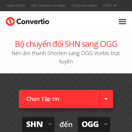
Video Editor
Add Subtitles to Video
Compress Video
Thêm
Bộ chuyển đổi SHN sang OGG
Nén âm thanh Shorten sang OGG Vorbis trực
tuyến
Chọn Tập tin
SHN
OGG
đến