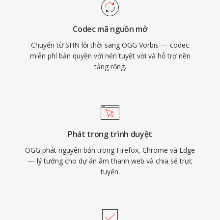
trò chơi điện tử nơi dung lượng lưu trữ hạn hẹp
và hàng nghìn hiệu ứng âm thanh cạnh tranh
Codec mã nguồn mở
không gian. VLC, Firefox, Chrome và Android
Chuyển từ SHN lỗi thời sang OGG Vorbis — codec
đều hỗ trợ giải mã Vorbis nguyên bản.
miễn phí bản quyền với nén tuyệt vời và hỗ trợ nền
tảng rộng.
Phát trong trình duyệt
OGG phát nguyên bản trong Firefox, Chrome và Edge
— lý tưởng cho dự án âm thanh web và chia sẻ trực
tuyến.