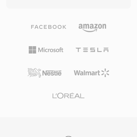
tốc độ bit thay đổi thích ứng theo độ phức tạp
luôn tạo ra cùng các byte, giúp checksum đáng
tín hiệu từng khung. Các thử nghiệm nghe mù
tin cậy để xác minh tính toàn vẹn giữa hàng
liên tục cho thấy Vorbis mang lại chất lượng
nghìn người chia sẻ. Mặc dù FLAC cuối cùng đã
cảm nhận ngang hoặc vượt trội MP3, đặc biệt
thay thế Shorten với nén tốt hơn, hỗ trợ tìm
trong dải 96-192 kbps. Định dạng hỗ trợ tần số
kiếm và siêu dữ liệu nhúng, SHN vẫn giữ tầm
lấy mẫu từ 8 kHz đến 192 kHz và từ 1 đến 255
quan trọng lịch sử và các kho lưu trữ nhạc sống
kênh, bao phủ mọi thứ từ giọng nói mono đến
ở định dạng này vẫn lưu hành ngày nay.
mix âm thanh vòm. Ưu điểm vượt trội là hoàn
toàn không có phí cấp phép — nhà phát triển
game, nền tảng phát trực tuyến và nhà sản
xuất phần cứng có thể triển khai Vorbis mà
không lo ngại về bản quyền. Spotify đã dựa vào
Vorbis trong nhiều năm làm codec phát trực
tuyến chính vì lý do này. Định dạng cũng xử lý
suy giảm chất lượng ở tốc độ bit thấp tốt hơn
nhiều đối thủ, đó là lý do nó vẫn phổ biến trong