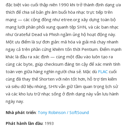
đặc biệt vào cuối thập niên 1990 khi trở thành định dạng ưa
thích để chia sẻ bản ghi âm buổi hòa nhạc trực tiếp trên
mạng — các cộng đồng như etree.org xây dựng toàn bộ
mạng lưới phân phối xung quanh tệp SHN, và các ban nhạc
như Grateful Dead và Phish ngầm ủng hộ hoạt động này.
Một ưu điểm là sự đơn giản: mã hóa và giải mã chạy nhanh
ngay cả trên phần cứng khiêm tốn thời Pentium. Điểm mạnh
khác là đầu ra xác định — cùng một đầu vào luôn tạo ra
cùng các byte, giúp checksum đáng tin cậy để xác minh tính
toàn vẹn giữa hàng nghìn người chia sẻ. Mặc dù
FLAC
cuối
cùng đã thay thế Shorten với nén tốt hơn, hỗ trợ tìm kiếm
và siêu dữ liệu nhúng, SHN vẫn giữ tầm quan trọng lịch sử
và các kho lưu trữ nhạc sống ở định dạng này vẫn lưu hành
ngày nay.
Nhà phát triển
:
Tony Robinson / SoftSound
Phát hành lần đầu
: 1993