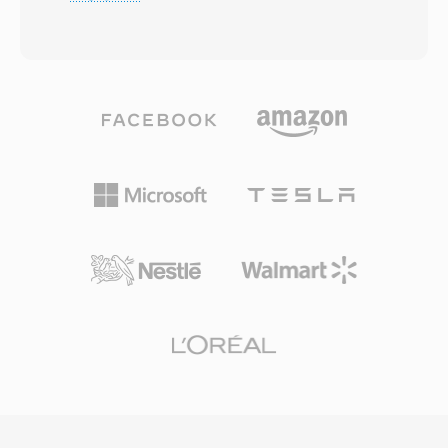
イン変換(MDCT)コーディングを使用します。ブ
で、同じ入力から常に同じバイトが生成されるた
ラインドリスニングテストでは、特に96-192
め、数千のトレーダー間でチェックサムによる整
kbpsの範囲でVorbisがMP3に匹敵またはそれを
合性検証が信頼できました。FLACは最終的に
超える知覚品質を提供することが一貫して示され
Shortenをより良い圧縮、シーキングサポート、
ています。形式は8 kHzから192 kHzのサンプル
組み込みメタデータで超えましたが、SHNは歴
レートと1から255チャンネルをサポートし、モ
史的な重要性を保っており、この形式の広範なラ
ノ音声からサラウンドミックスまで網羅します。
イブ音楽アーカイブが今も流通しています。
際立った利点はライセンス料の完全な不在です
— ゲーム開発者、ストリーミングプラットフォ
ーム、ハードウェアメーカーはロイヤリティの懸
念なくVorbisを実装できます。Spotifyはまさに
この理由で長年Vorbisをプライマリストリーミン
グコーデックとして使用していました。この形式
はまた低ビットレートでの品質劣化を多くの競合
よりも優雅に処理するため、ストレージが限られ
数千のサウンドエフェクトがスペースを競うビデ