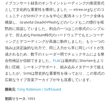
イブコンサート録音のオンライントレーディングの推奨形式
として文化的な重要性を獲得しました — etree.orgなどのコ
ミュニティがSHNファイルを中心に配布ネットワーク全体を
構築し、Grateful DeadやPhishなどのバンドもこの慣行を暗
黙的に容認していました。利点の一つはこの形式のシンプル
さで、控えめなPentium時代のハードウェアでもエンコーデ
ィングとデコーディングが高速に動作しました。もう一つの
強みは決定論的な出力で、同じ入力から常に同じバイトが生
成されるため、数千のトレーダー間でチェックサムによる整
合性検証が信頼できました。
FLAC
は最終的にShortenをより
良い圧縮、シーキングサポート、組み込みメタデータで超え
ましたが、SHNは歴史的な重要性を保っており、この形式の
広範なライブ音楽アーカイブが今も流通しています。
開発元
:
Tony Robinson / SoftSound
初回リリース
: 1993