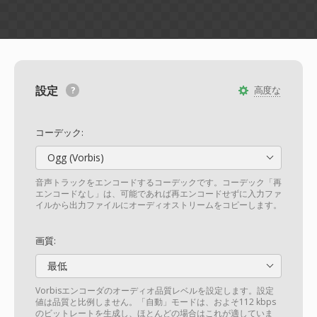
設定
高度な
コーデック:
Ogg (Vorbis)
音声トラックをエンコードするコーデックです。コーデック「再
エンコードなし」は、可能であれば再エンコードせずに入力ファ
イルから出力ファイルにオーディオストリームをコピーします。
画質:
最低
Vorbisエンコーダのオーディオ品質レベルを設定します。設定
値は品質と比例しません。「自動」モードは、およそ112 kbps
のビットレートを生成し、ほとんどの場合はこれが適していま