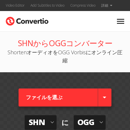
Video Editor
Add Subtitles to Video
Compress Video
詳細
SHNからOGGコンバーター
ShortenオーディオをOGG Vorbisにオンライン圧
縮
ファイルを選ぶ
SHN
OGG
に