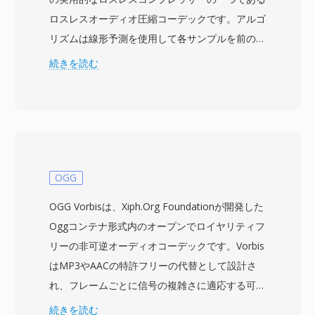
ロスレスオーディオ圧縮コーデックです。アルゴ
リズムは線形予測を使用して各サンプルを前のサ
ンプルから推定し、残差をHuffmanまたは
続きを読む
Golomb-Riceコードでエンコードします。圧縮率
は通常2:1から3:1の範囲で、デコードされた出力
がオリジナルとビット単位で同一であることが保
証されます。Shortenは1990年代後半、ライブコ
ンサート録音のオンライントレーディングの推奨
形式として文化的な重要性を獲得しました —
OGG
etree.orgなどのコミュニティがSHNファイルを
OGG Vorbisは、Xiph.Org Foundationが開発した
中心に配布ネットワーク全体を構築し、Grateful
Oggコンテナ形式内のオープンでロイヤリティフ
DeadやPhishなどのバンドもこの慣行を暗黙的に
リーの非可逆オーディオコーデックです。Vorbis
容認していました。利点の一つはこの形式のシン
はMP3やAACの特許フリーの代替として設計さ
プルさで、控えめなPentium時代のハードウェア
れ、フレームごとに信号の複雑さに適応する可変
でもエンコーディングとデコーディングが高速に
ビットレートエンコーディングと改良型離散コサ
続きを読む
動作しました。もう一つの強みは決定論的な出力