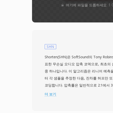
여기에 파일을 드롭하세요. 1 
SHN
Shorten(SHN)은 SoftSound의 Tony Ro
표한 무손실 오디오 압축 코덱으로, 최초의
중 하나입니다. 이 알고리즘은 리니어 예측
터 각 샘플을 추정한 다음, 잔차를 허프만 
코딩합니다. 압축률은 일반적으로 2:1에서 3
력이 원본과 비트 단위로 동일하다는 것을 보장
더 보기
1990년대 후반에 온라인에서 라이브 콘서트
맷으로서 문화적 의미를 얻었습니다 — etre