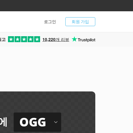
로그인
회원 가입
최고
10,220
개 리뷰
OGG
에