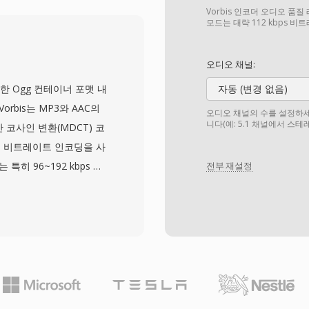
축했으며, Grateful
Vorbis 인코더 오디오 품
묵적으로 지지했습니다. 장점
모드는 대략 112 kbps 
ium급 하드웨어에서도 인
 다른 강점은 결정적 출력
오디오 채널:
 생성하여 수천 명의 트레
이 개발한 Ogg 컨테이너 포맷 내
자동 (변경 없음)
 있었습니다. FLAC이 결
rbis는 MP3와 AAC의
오디오 채널의 수를 설정하세
로 Shorten을 대체했지
니다(예: 5.1 채널에서 스
 코사인 변환(MDCT) 코
포맷의 광범위한 라이브 음
 비트레이트 인코딩을 사
다.
특히 96~192 kbps 범
전부 재설정
지각 품질을 일관되게 보여
Hz까지의 샘플레이트와
라운드 믹스까지 포괄합니
 없다는 것으로, 게임 개발
 우려 없이 Vorbis를
로 수년간 Vorbis를 주요
은 또한 저비트레이트에서