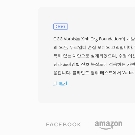
SHN 파일을 중심으로 전체 배포 네트워크를 구
Dead와 Phish 같은 밴드가 이 관행을 암
중 하나는 포맷의 단순성으로, 보급형 Pent
코딩과 디코딩이 빠르게 실행되었습니다. 또
OGG
으로, 동일한 입력이 항상 동일한 바이트를
OGG Vorbis는 Xiph.Org Foundation
이더 간 무결성 검증을 위한 체크섬이 신뢰성
의 오픈, 무로열티 손실 오디오 코덱입니다. Vo
국 더 나은 압축, 탐색 지원, 내장 메타데이터
특허 없는 대안으로 설계되었으며, 수정 이산
만, SHN은 역사적 중요성을 유지하며 이 
딩과 프레임별 신호 복잡도에 적응하는 가변
악 아카이브가 오늘날에도 유통되고 있습니
용합니다. 블라인드 청취 테스트에서 Vorbis는 
위에서 MP3와 동등하거나 이를 능가하는 
더 보기
주었습니다. 이 포맷은 8 kHz에서 192 k
1~255채널을 지원하여 모노 음성부터 서
다. 눈에 띄는 장점은 라이선스 비용이 전혀
자, 스트리밍 플랫폼, 하드웨어 제조사가 로열티
구현할 수 있습니다. Spotify가 바로 이 이유
스트리밍 코덱으로 사용했습니다. 이 포맷