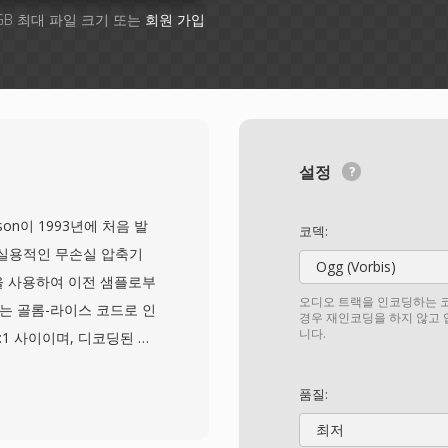
GB 최대 파일 크기 또는
회원 가입
설정
binson이 1993년에 처음 발
코덱:
 실용적인 무손실 압축기
Ogg (Vorbis)
을 사용하여 이전 샘플로부
오디오 트랙을 인코딩하는 코
또는 골롬-라이스 코드로 인
경우 재인코딩을 하지 않고
니다.
:1 사이이며, 디코딩된 출
합니다. Shorten은
 녹음을 거래하는 선호 포
품질:
e.org 같은 커뮤니티가
최저