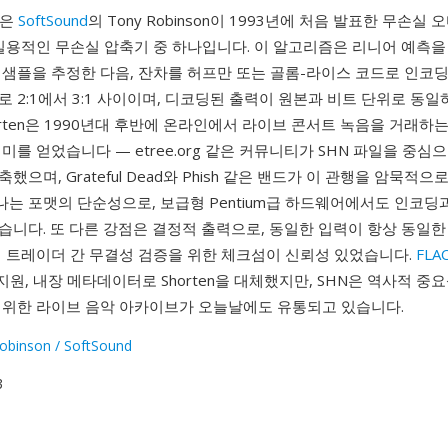
N)은
SoftSound
의 Tony Robinson이 1993년에 처음 발표한 무손실
 실용적인 무손실 압축기 중 하나입니다. 이 알고리즘은 리니어 예측을
 샘플을 추정한 다음, 잔차를 허프만 또는 골롬-라이스 코드로 인코딩
 2:1에서 3:1 사이이며, 디코딩된 출력이 원본과 비트 단위로 동일
orten은 1990년대 후반에 온라인에서 라이브 콘서트 녹음을 거래하
미를 얻었습니다 — etree.org 같은 커뮤니티가 SHN 파일을 중심
했으며, Grateful Dead와 Phish 같은 밴드가 이 관행을 암묵적
하나는 포맷의 단순성으로, 보급형 Pentium급 하드웨어에서도 인코딩
습니다. 또 다른 강점은 결정적 출력으로, 동일한 입력이 항상 동일한
의 트레이더 간 무결성 검증을 위한 체크섬이 신뢰성 있었습니다.
FLA
 지원, 내장 메타데이터로 Shorten을 대체했지만, SHN은 역사적 
범위한 라이브 음악 아카이브가 오늘날에도 유통되고 있습니다.
obinson / SoftSound
3