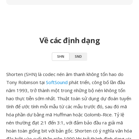
Về các định dạng
SHN
SND
Shorten (SHN) là codec nén âm thanh không tổn hao do
Tony Robinson tại
SoftSound
phát triển, công bố lần đầu
năm 1993, trở thành một trong những bộ nén không tổn
hao thực tiễn sớm nhất. Thuật toán sử dụng dự đoán tuyến
tính để ước tính mỗi mẫu từ các mẫu trước đó, sau đó mã
hóa phần dư bằng mã Huffman hoặc Golomb-Rice. Tỷ lệ
nén thường đạt 2:1 đến 3:1, với đảm bảo đầu ra giải mã
hoàn toàn giống bit với bản gốc. Shorten có ý nghĩa văn hóa
đặc biệt vào cuối thập niên 1990 khi trở thành định dạng ưa