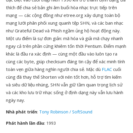
thích để chia sẻ bản ghi âm buổi hòa nhạc trực tiếp trên
mạng — các cộng đồng như etree.org xây dựng toàn bộ
mạng lưới phân phối xung quanh tệp SHN, và các ban nhạc
như Grateful Dead và Phish ngầm ủng hộ hoạt động này.
Một ưu điểm là sự đơn giản: mã hóa và giải mã chạy nhanh
ngay cả trên phần cứng khiêm tốn thời Pentium. Điểm mạnh
khác là đầu ra xác định — cùng một đầu vào luôn tạo ra
cùng các byte, giúp checksum đáng tin cậy để xác minh tính
toàn vẹn giữa hàng nghìn người chia sẻ. Mặc dù
FLAC
cuối
cùng đã thay thế Shorten với nén tốt hơn, hỗ trợ tìm kiếm
và siêu dữ liệu nhúng, SHN vẫn giữ tầm quan trọng lịch sử
và các kho lưu trữ nhạc sống ở định dạng này vẫn lưu hành
ngày nay.
Nhà phát triển
:
Tony Robinson / SoftSound
Phát hành lần đầu
: 1993