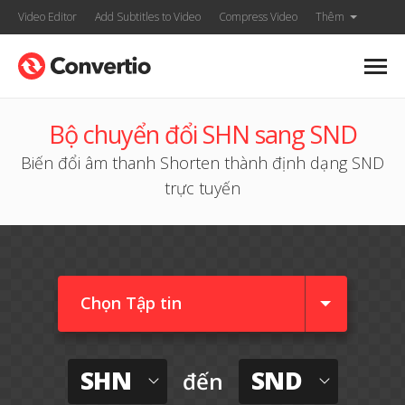
Video Editor
Add Subtitles to Video
Compress Video
Thêm
Bộ chuyển đổi SHN sang SND
Biến đổi âm thanh Shorten thành định dạng SND
trực tuyến
Chọn Tập tin
SHN
SND
đến