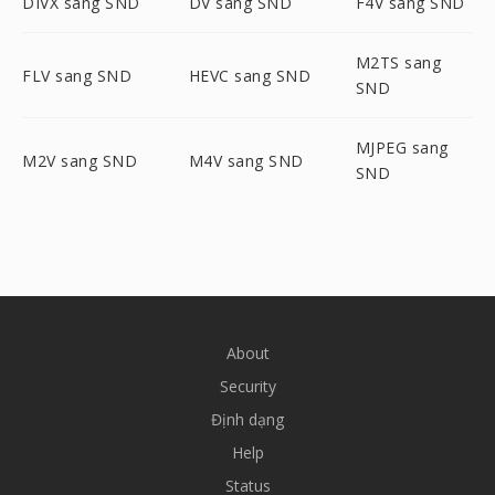
DIVX sang SND
DV sang SND
F4V sang SND
M2TS sang
FLV sang SND
HEVC sang SND
SND
MJPEG sang
M2V sang SND
M4V sang SND
SND
About
Security
Định dạng
Help
Status