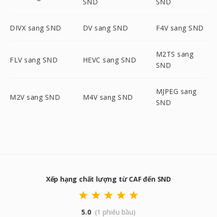
SND
SND
DIVX sang SND
DV sang SND
F4V sang SND
M2TS sang
FLV sang SND
HEVC sang SND
SND
MJPEG sang
M2V sang SND
M4V sang SND
SND
Xếp hạng chất lượng từ CAF đến SND
5.0
(1 phiếu bầu)