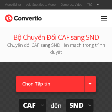
Video Editor
Add Subtitles to Video
Compress Video
Thêm
Bộ Chuyển Đổi CAF sang SND
Chuyển đổi CAF sang SND liền mạch trong trình
duyệt
Chọn Tập tin
CAF
SND
đến