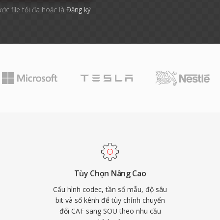
ước file tối đa hoặc là
Đăng ký
Tùy Chọn Nâng Cao
Cấu hình codec, tần số mẫu, độ sâu
bit và số kênh để tùy chỉnh chuyển
đổi CAF sang SOU theo nhu cầu