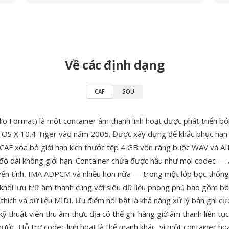
Về các định dạng
CAF
SOU
io Format) là một container âm thanh linh hoạt được phát triển bở
OS X 10.4 Tiger vào năm 2005. Được xây dựng để khắc phục hạn 
 CAF xóa bỏ giới hạn kích thước tệp 4 GB vốn ràng buộc WAV và AIF
 độ dài không giới hạn. Container chứa được hầu như mọi codec —
n tính, IMA ADPCM và nhiều hơn nữa — trong một lớp bọc thống 
 khối lưu trữ âm thanh cùng với siêu dữ liệu phong phú bao gồm bố 
thích và dữ liệu MIDI. Ưu điểm nổi bật là khả năng xử lý bản ghi cực
kỹ thuật viên thu âm thực địa có thể ghi hàng giờ âm thanh liên tụ
thước. Hỗ trợ codec linh hoạt là thế mạnh khác, vì một container h