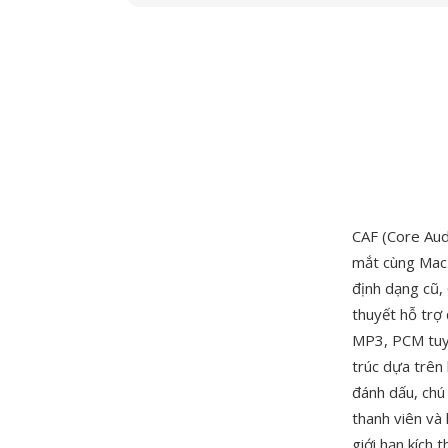
CAF (Core Aud
mắt cùng Mac 
định dạng cũ,
thuyết hỗ trợ
MP3, PCM tuyế
trúc dựa trên
đánh dấu, chú 
thanh viên và 
giới hạn kích 