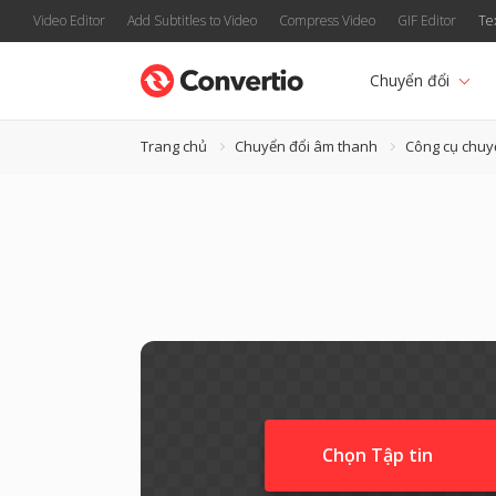
Video Editor
Add Subtitles to Video
Compress Video
GIF Editor
Te
Chuyển đổi
Trang chủ
Chuyển đổi âm thanh
Công cụ chuy
Chọn Tập tin