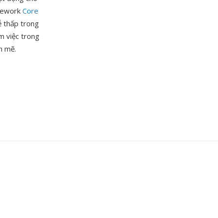
amework
Core
ễ thấp trong
m việc trong
h mẽ.