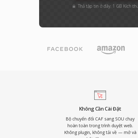
Thả tập tin ở đây. 1 GB Kích th
Không Cần Cài Đặt
Bộ chuyển đổi CAF sang SOU chạy
hoàn toàn trong trình duyệt web.
Không plugin, không tải về — mở và