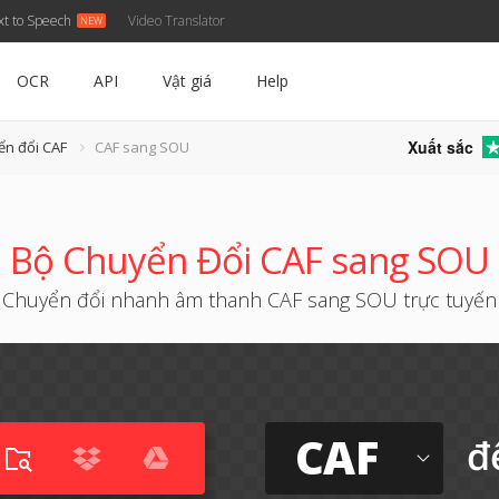
xt to Speech
Video Translator
OCR
API
Vật giá
Help
Xuất sắc
ển đổi CAF
CAF sang SOU
Bộ Chuyển Đổi CAF sang SOU
Chuyển đổi nhanh âm thanh CAF sang SOU trực tuyến
CAF
đ