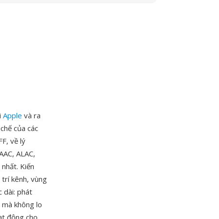
i
Apple
và ra
chế của các
F, về lý
 AAC, ALAC,
nhất. Kiến
trí kênh, vùng
 dài: phát
c mà không lo
oạt động cho