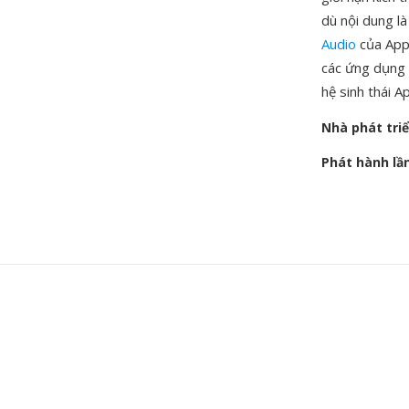
dù nội dung l
Audio
của Appl
các ứng dụng 
hệ sinh thái A
Nhà phát tri
Phát hành lầ