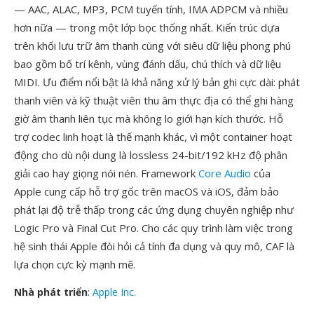
— AAC, ALAC, MP3, PCM tuyến tính, IMA ADPCM và nhiều
hơn nữa — trong một lớp bọc thống nhất. Kiến trúc dựa
trên khối lưu trữ âm thanh cùng với siêu dữ liệu phong phú
bao gồm bố trí kênh, vùng đánh dấu, chú thích và dữ liệu
MIDI. Ưu điểm nổi bật là khả năng xử lý bản ghi cực dài: phát
thanh viên và kỹ thuật viên thu âm thực địa có thể ghi hàng
giờ âm thanh liên tục mà không lo giới hạn kích thước. Hỗ
trợ codec linh hoạt là thế mạnh khác, vì một container hoạt
động cho dù nội dung là lossless 24-bit/192 kHz độ phân
giải cao hay giọng nói nén. Framework
Core Audio
của
Apple cung cấp hỗ trợ gốc trên macOS và iOS, đảm bảo
phát lại độ trễ thấp trong các ứng dụng chuyên nghiệp như
Logic Pro và Final Cut Pro. Cho các quy trình làm việc trong
hệ sinh thái Apple đòi hỏi cả tính đa dụng và quy mô, CAF là
lựa chọn cực kỳ mạnh mẽ.
Nhà phát triển
:
Apple Inc.