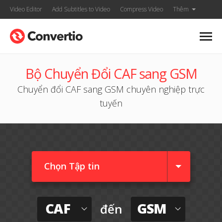
Video Editor
Add Subtitles to Video
Compress Video
Thêm
Bộ Chuyển Đổi CAF sang GSM
Chuyển đổi CAF sang GSM chuyên nghiệp trực
tuyến
Chọn Tập tin
CAF
GSM
đến