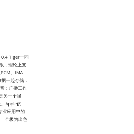
.4 Tiger一同
上限，理论上支
CM、IMA
数据一起存储，
录音：广播工作
是另一个强
Apple的
o等专业应用中的
是一个极为出色