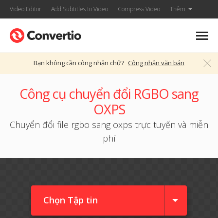
Video Editor
Add Subtitles to Video
Compress Video
Thêm
Bạn không cần công nhận chữ?
Công nhận văn bản
Công cụ chuyển đổi RGBO sang
OXPS
Chuyển đổi file rgbo sang oxps trực tuyến và miễn
phí
Chọn Tập tin