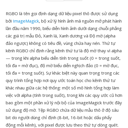
RGBO là tên gọi định dạng dữ liệu pixel thô được sử dụng
bởi
ImageMagick
, bộ xử lý hình ảnh mã nguồn mở phát hành
lần đầu năm 1990, biểu diễn hình ảnh dưới dạng chuỗi phẳng
các giá trị mẫu Đỏ, Xanh lá, Xanh dương và Độ mờ (alpha
đảo ngược) không có tiêu đề, vùng chứa hay nén. Thứ tự
kênh RGBO chỉ định rằng kênh thứ tư là độ mờ thay vì alpha
— trong khi alpha biểu diễn tính trong suốt (0 = trong suốt,
tối đa = mờ đục), độ mờ biểu diễn nghịch đảo (0 = mờ đục,
tối đa = trong suốt). Sự khác biệt này quan trọng trong các
quy trình tổng hợp nơi quy ước toán học cho kênh thứ tư
khác nhau giữa các hệ thống: một số mô hình tổng hợp làm
việc với alpha (tính trong suốt), trong khi các quy ước cũ hơn
bao gồm một phần xử lý nội bộ của ImageMagick trước đây
sử dụng độ mờ. Tệp RGBO chứa dữ liệu mẫu thô ở độ sâu
bit do người dùng chỉ định (8-bit, 16-bit hoặc dấu phẩy
động mỗi kênh), với pixel được lưu theo thứ tự dòng quét.