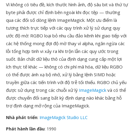
Vì không có tiêu đề, kích thước hình ảnh, độ sâu bit và thứ tự
byte phải được chỉ định bên ngoài khi đọc tệp — thường
qua các đối số dòng lệnh ImageMagick. Một ưu điểm là
tương thích trực tiếp với các quy trình xử lý sử dụng quy
ước độ mờ: RGBO loại bỏ nhu cầu đảo kênh khi giao tiếp với
các hệ thống mong đợi độ mờ thay vì alpha, ngăn ngừa các
lỗi tổng hợp tinh vi xảy ra khi trộn lẫn các quy ước trong
suốt. Bản chất dữ liệu thô của định dạng cung cấp một lợi
ích thực tế khác — không có chi phí mã hóa, dữ liệu RGBO
có thể được ánh xạ bộ nhớ, xử lý bằng lệnh SIMD hoặc
truyền giữa các tiến trình với độ trễ tối thiểu. RGBO chủ yếu
được sử dụng trong các chuỗi xử lý
ImageMagick
và có thể
được chuyển đổi sang bất kỳ định dạng nào khác bằng hỗ
trợ định dạng mở rộng của ImageMagick.
Nhà phát triển
:
ImageMagick Studio LLC
Phát hành lần đầu
: 1990