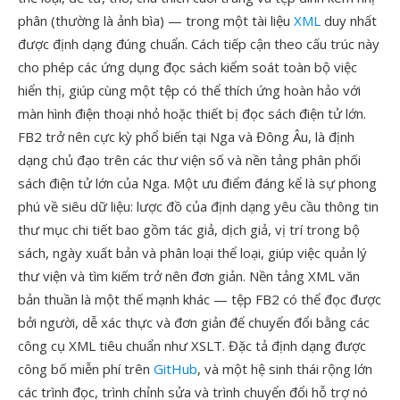
phân (thường là ảnh bìa) — trong một tài liệu
XML
duy nhất
được định dạng đúng chuẩn. Cách tiếp cận theo cấu trúc này
cho phép các ứng dụng đọc sách kiểm soát toàn bộ việc
hiển thị, giúp cùng một tệp có thể thích ứng hoàn hảo với
màn hình điện thoại nhỏ hoặc thiết bị đọc sách điện tử lớn.
FB2 trở nên cực kỳ phổ biến tại Nga và Đông Âu, là định
dạng chủ đạo trên các thư viện số và nền tảng phân phối
sách điện tử lớn của Nga. Một ưu điểm đáng kể là sự phong
phú về siêu dữ liệu: lược đồ của định dạng yêu cầu thông tin
thư mục chi tiết bao gồm tác giả, dịch giả, vị trí trong bộ
sách, ngày xuất bản và phân loại thể loại, giúp việc quản lý
thư viện và tìm kiếm trở nên đơn giản. Nền tảng XML văn
bản thuần là một thế mạnh khác — tệp FB2 có thể đọc được
bởi người, dễ xác thực và đơn giản để chuyển đổi bằng các
công cụ XML tiêu chuẩn như XSLT. Đặc tả định dạng được
công bố miễn phí trên
GitHub
, và một hệ sinh thái rộng lớn
các trình đọc, trình chỉnh sửa và trình chuyển đổi hỗ trợ nó