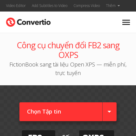
Video Editor
Add Subtitles to Video
Compress Video
Thêm
Công cụ chuyển đổi FB2 sang
OXPS
FictionBook sang tài liệu Open XPS — miễn phí,
trực tuyến
Chọn Tập tin