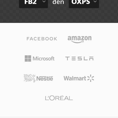
FB2
OXPS
đến