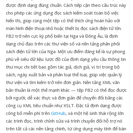
được định dạng đúng chuẩn. Cách tiếp cận theo cấu trúc này
cho phép các ứng dụng đọc sách kiểm soát toàn bộ việc
hiển thị, giúp cùng một tệp có thể thích ứng hoàn hảo với
màn hình điện thoại nhỏ hoặc thiết bị đọc sách điện tử lớn.
FB2 trở nên cực kỳ phổ biến tại Nga và Đông Âu, là định
dạng chủ đạo trên các thư viện số và nền tảng phân phối
sách điện tử lớn của Nga. Một ưu điểm đáng kể là sự phong
phú về siêu dữ liệu: lược đồ của định dạng yêu cầu thông tin
thư mục chi tiết bao gồm tác giả, dịch giả, vị trí trong bộ
sách, ngày xuất bản và phân loại thể loại, giúp việc quản lý
thư viện và tìm kiếm trở nên đơn giản. Nền tảng XML văn
bản thuần là một thế mạnh khác — tệp FB2 có thể đọc được
bởi người, dễ xác thực và đơn giản để chuyển đổi bằng các
công cụ XML tiêu chuẩn như XSLT. Đặc tả định dạng được
công bố miễn phí trên
GitHub
, và một hệ sinh thái rộng lớn
các trình đọc, trình chỉnh sửa và trình chuyển đổi hỗ trợ nó
trên tất cả các nền tảng chính, từ ứng dụng máy tính để bàn