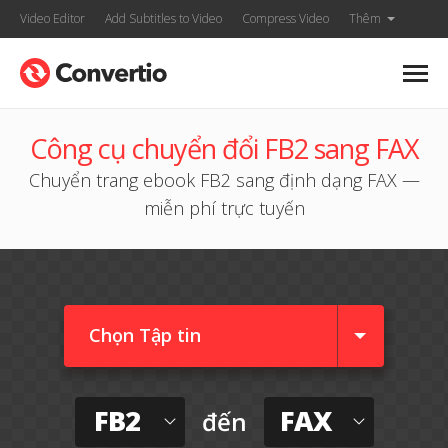
Video Editor
Add Subtitles to Video
Compress Video
Thêm
Công cụ chuyển đổi FB2 sang FAX
Chuyển trang ebook FB2 sang định dạng FAX —
miễn phí trực tuyến
Chọn Tập tin
FB2
FAX
đến