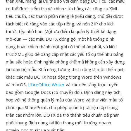
trên XML mang lại ưu thế so với định dạng DOT cũ: các mẫu
có thể được kiểm tra và chỉnh sửa bằng các công cụ XML
tiêu chuẩn, các thành phần riêng lẻ (kiểu dáng, chủ đề) được
tách biệt rõ ràng vào các tệp riêng, và nén ZIP cho kích
thước tệp nhỏ hơn. Một ưu điểm là quản lý thiết kế dạng
mô-đun — các mẫu DOTX đóng gói một hệ thống định
dạng hoàn chỉnh thành một gói có thể phân phối, và kiến
trúc XML giúp dễ dàng cập nhật các yếu tố cụ thể như bảng
màu sắc hoặc định nghĩa phông chữ mà không cần xây dựng
lại toàn bộ mẫu. Khả năng tương thích rộng là một thế mạnh
khác: các mẫu DOTX hoạt động trong Word trên Windows
và macOS,
LibreOffice Writer
và các nền tảng trực tuyến
bao gồm Google Docs (có chuyển đổi). Định dạng này tích
hợp với hệ thống quản lý mẫu của Word và thư viện mẫu tổ
chức qua SharePoint, cho phép quản trị tài liệu tập trung
trên các nhóm lớn. DOTX đã trở thành tiêu chuẩn để phân
phối khung định dạng tài liệu trong môi trường doanh
nghiệp, học thuật và xuất bản.