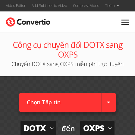
Video Editor
Add Subtitles to Video
Compress Video
Thêm
Công cụ chuyển đổi DOTX sang
OXPS
Chuyển DOTX sang OXPS miễn phí trực tuyến
Chọn Tập tin
DOTX
OXPS
đến