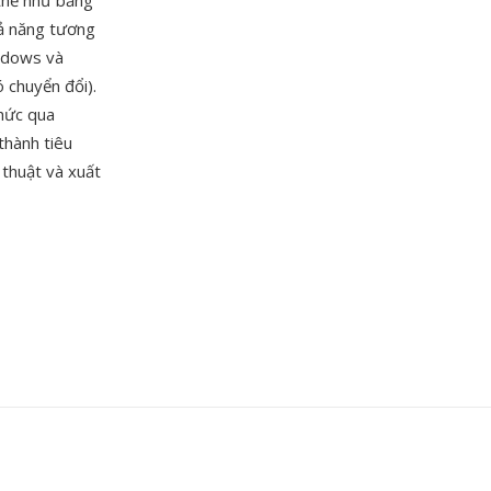
 thể như bảng
ả năng tương
ndows và
 chuyển đổi).
chức qua
thành tiêu
 thuật và xuất