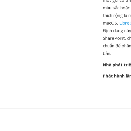
một gói có th
màu sắc hoặc 
thích rộng là
macOS,
Libre
Định dạng này
SharePoint, ch
chuẩn để phân
bản.
Nhà phát tri
Phát hành lầ