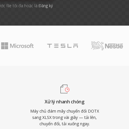
ớc file tối đa hoặc là
Đăng ký
Xử lý nhanh chóng
Máy chủ đám mây chuyển đổi DOTX
sang XLSX trong vài giây — tải lên,
chuyển đổi, tải xuống ngay.