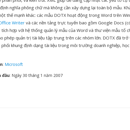
ể phân phối, và kiến trúc XML giúp dễ dàng cập nhật các yếu tố cụ
định nghĩa phông chữ mà không cần xây dựng lại toàn bộ mẫu. Kh
 một thế mạnh khác: các mẫu DOTX hoạt động trong Word trên Wi
Office Writer
và các nền tảng trực tuyến bao gồm Google Docs (có
 tích hợp với hệ thống quản lý mẫu của Word và thư viện mẫu tổ 
o phép quản trị tài liệu tập trung trên các nhóm lớn. DOTX đã trở 
 phối khung định dạng tài liệu trong môi trường doanh nghiệp, học
ển
:
Microsoft
n đầu
: Ngày 30 tháng 1 năm 2007