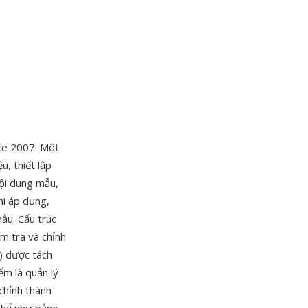
ice 2007. Một
u, thiết lập
nội dung mẫu,
hi áp dụng,
ẫu. Cấu trúc
m tra và chỉnh
ề) được tách
ểm là quản lý
chỉnh thành