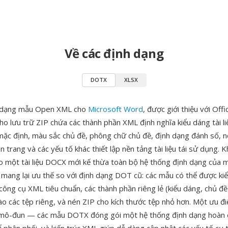
Về các định dạng
DOTX
XLSX
 dạng mẫu Open XML cho
Microsoft Word
, được giới thiệu với Off
o lưu trữ ZIP chứa các thành phần XML định nghĩa kiểu dáng tài liệ
mặc định, màu sắc chủ đề, phông chữ chủ đề, định dạng đánh số, 
n trang và các yếu tố khác thiết lập nền tảng tài liệu tái sử dụng. K
một tài liệu DOCX mới kế thừa toàn bộ hệ thống định dạng của m
mang lại ưu thế so với định dạng DOT cũ: các mẫu có thể được kiể
công cụ XML tiêu chuẩn, các thành phần riêng lẻ (kiểu dáng, chủ đ
ào các tệp riêng, và nén ZIP cho kích thước tệp nhỏ hơn. Một ưu đi
 mô-đun — các mẫu DOTX đóng gói một hệ thống định dạng hoàn 