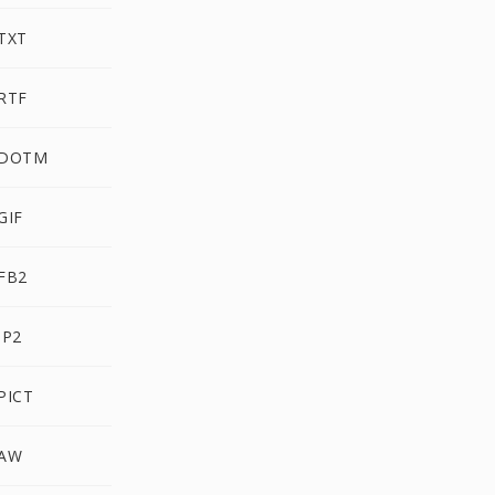
TXT
RTF
 DOTM
GIF
FB2
JP2
PICT
 AW