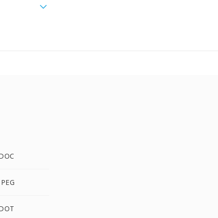
 DOC
JPEG
 DOT