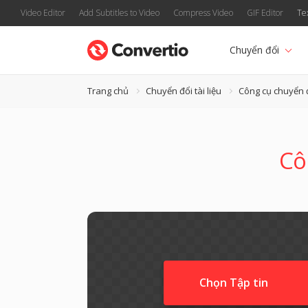
Video Editor
Add Subtitles to Video
Compress Video
GIF Editor
Te
Chuyển đổi
Trang chủ
Chuyển đổi tài liệu
Công cụ chuyển 
Cô
Chọn Tập tin