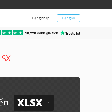
Đăng nhập
Đăng ký
10,220
đánh giá trên
LSX
XLSX
ến