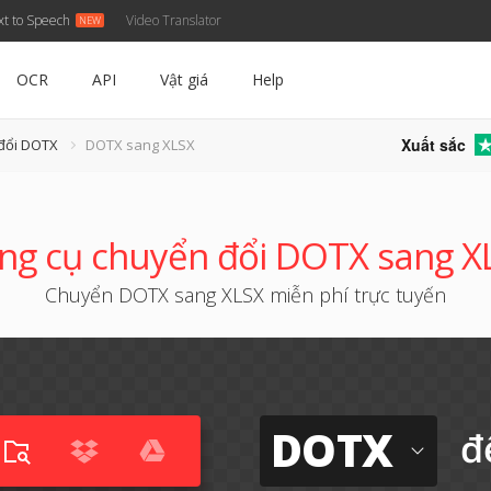
xt to Speech
Video Translator
OCR
API
Vật giá
Help
Xuất sắc
đổi DOTX
DOTX sang XLSX
ng cụ chuyển đổi DOTX sang X
Chuyển DOTX sang XLSX miễn phí trực tuyến
DOTX
đ