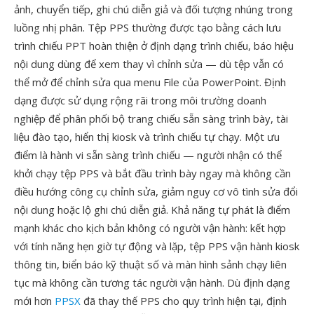
ảnh, chuyển tiếp, ghi chú diễn giả và đối tượng nhúng trong
luồng nhị phân. Tệp PPS thường được tạo bằng cách lưu
trình chiếu PPT hoàn thiện ở định dạng trình chiếu, báo hiệu
nội dung dùng để xem thay vì chỉnh sửa — dù tệp vẫn có
thể mở để chỉnh sửa qua menu File của PowerPoint. Định
dạng được sử dụng rộng rãi trong môi trường doanh
nghiệp để phân phối bộ trang chiếu sẵn sàng trình bày, tài
liệu đào tạo, hiển thị kiosk và trình chiếu tự chạy. Một ưu
điểm là hành vi sẵn sàng trình chiếu — người nhận có thể
khởi chạy tệp PPS và bắt đầu trình bày ngay mà không cần
điều hướng công cụ chỉnh sửa, giảm nguy cơ vô tình sửa đổi
nội dung hoặc lộ ghi chú diễn giả. Khả năng tự phát là điểm
mạnh khác cho kịch bản không có người vận hành: kết hợp
với tính năng hẹn giờ tự động và lặp, tệp PPS vận hành kiosk
thông tin, biển báo kỹ thuật số và màn hình sảnh chạy liên
tục mà không cần tương tác người vận hành. Dù định dạng
mới hơn
PPSX
đã thay thế PPS cho quy trình hiện tại, định