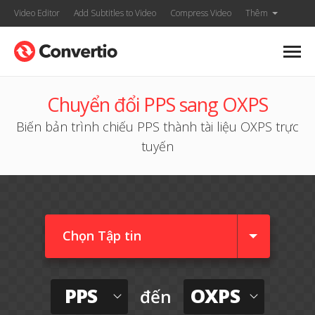
Video Editor
Add Subtitles to Video
Compress Video
Thêm
Chuyển đổi PPS sang OXPS
Biến bản trình chiếu PPS thành tài liệu OXPS trực
tuyến
Chọn Tập tin
PPS
OXPS
đến