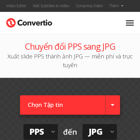
Video Editor
Add Subtitles to Video
Compress Video
Thêm
Chuyển đổi PPS sang JPG
Xuất slide PPS thành ảnh JPG — miễn phí và trực
tuyến
Chọn Tập tin
PPS
JPG
đến