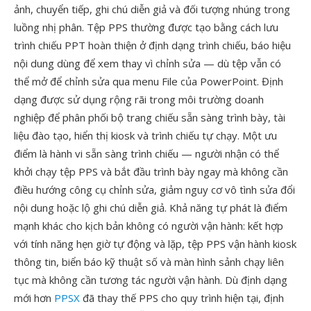
ảnh, chuyển tiếp, ghi chú diễn giả và đối tượng nhúng trong
luồng nhị phân. Tệp PPS thường được tạo bằng cách lưu
trình chiếu PPT hoàn thiện ở định dạng trình chiếu, báo hiệu
nội dung dùng để xem thay vì chỉnh sửa — dù tệp vẫn có
thể mở để chỉnh sửa qua menu File của PowerPoint. Định
dạng được sử dụng rộng rãi trong môi trường doanh
nghiệp để phân phối bộ trang chiếu sẵn sàng trình bày, tài
liệu đào tạo, hiển thị kiosk và trình chiếu tự chạy. Một ưu
điểm là hành vi sẵn sàng trình chiếu — người nhận có thể
khởi chạy tệp PPS và bắt đầu trình bày ngay mà không cần
điều hướng công cụ chỉnh sửa, giảm nguy cơ vô tình sửa đổi
nội dung hoặc lộ ghi chú diễn giả. Khả năng tự phát là điểm
mạnh khác cho kịch bản không có người vận hành: kết hợp
với tính năng hẹn giờ tự động và lặp, tệp PPS vận hành kiosk
thông tin, biển báo kỹ thuật số và màn hình sảnh chạy liên
tục mà không cần tương tác người vận hành. Dù định dạng
mới hơn
PPSX
đã thay thế PPS cho quy trình hiện tại, định