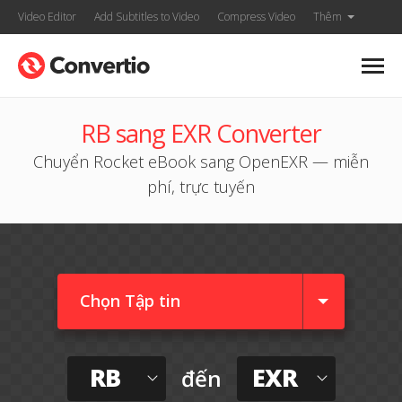
Video Editor
Add Subtitles to Video
Compress Video
Thêm
RB sang EXR Converter
Chuyển Rocket eBook sang OpenEXR — miễn
phí, trực tuyến
Chọn Tập tin
RB
EXR
đến