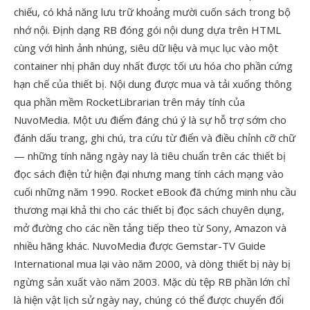
chiếu, có khả năng lưu trữ khoảng mười cuốn sách trong bộ
nhớ nội. Định dạng RB đóng gói nội dung dựa trên HTML
cùng với hình ảnh nhúng, siêu dữ liệu và mục lục vào một
container nhị phân duy nhất được tối ưu hóa cho phần cứng
hạn chế của thiết bị. Nội dung được mua và tải xuống thông
qua phần mềm RocketLibrarian trên máy tính của
NuvoMedia. Một ưu điểm đáng chú ý là sự hỗ trợ sớm cho
đánh dấu trang, ghi chú, tra cứu từ điển và điều chỉnh cỡ chữ
— những tính năng ngày nay là tiêu chuẩn trên các thiết bị
đọc sách điện tử hiện đại nhưng mang tính cách mạng vào
cuối những năm 1990. Rocket eBook đã chứng minh nhu cầu
thương mại khả thi cho các thiết bị đọc sách chuyên dụng,
mở đường cho các nền tảng tiếp theo từ Sony, Amazon và
nhiều hãng khác. NuvoMedia được Gemstar-TV Guide
International mua lại vào năm 2000, và dòng thiết bị này bị
ngừng sản xuất vào năm 2003. Mặc dù tệp RB phần lớn chỉ
là hiện vật lịch sử ngày nay, chúng có thể được chuyển đổi