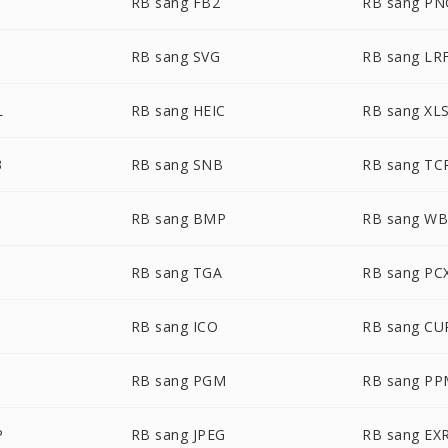
I
RB sang FB2
RB sang PN
RB sang SVG
RB sang LR
L
RB sang HEIC
RB sang XL
3
RB sang SNB
RB sang TC
RB sang BMP
RB sang W
RB sang TGA
RB sang PC
RB sang ICO
RB sang CU
RB sang PGM
RB sang P
P
RB sang JPEG
RB sang EX