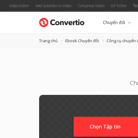
Video Editor
Add Subtitles to Video
Compress Video
GIF Editor
Te
Chuyển đổi
Trang chủ
Ebook Chuyển đổi
Công cụ chuyển 
Ch
Chọn Tập tin