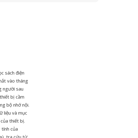
ọc sách điện
mắt vào tháng
g người sau
hiết bị cầm
ng bộ nhớ nội.
ữ liệu và mục
ủa thiết bị.
tính của
ú, tra cứu từ