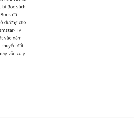
t bị đọc sách
eBook đã
 mở đường cho
Gemstar-TV
uất vào năm
c chuyển đổi
 này vẫn có ý