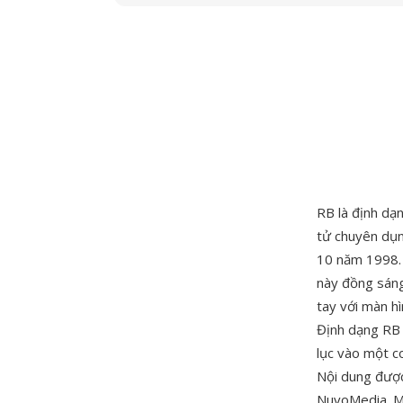
RB là định dạ
tử chuyên dụn
10 năm 1998. 
này đồng sáng
tay với màn h
Định dạng RB 
lục vào một c
Nội dung được
NuvoMedia. Mộ