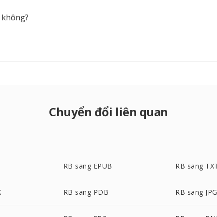
 không?
Chuyển đổi liên quan
RB sang EPUB
RB sang TX
X
RB sang PDB
RB sang JP