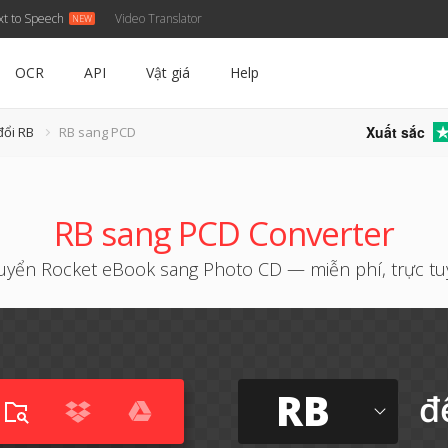
xt to Speech
Video Translator
OCR
API
Vật giá
Help
Xuất sắc
đổi RB
RB sang PCD
RB sang PCD Converter
uyển Rocket eBook sang Photo CD — miễn phí, trực tu
RB
đ