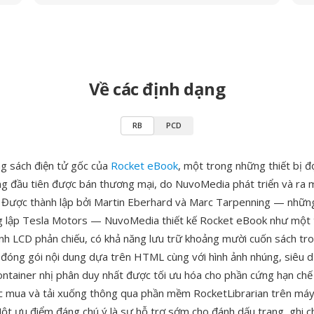
Về các định dạng
RB
PCD
ng sách điện tử gốc của
Rocket eBook
, một trong những thiết bị đ
g đầu tiên được bán thương mại, do NuvoMedia phát triển và ra 
Được thành lập bởi Martin Eberhard và Marc Tarpenning — nhữn
 lập Tesla Motors — NuvoMedia thiết kế Rocket eBook như một t
ình LCD phản chiếu, có khả năng lưu trữ khoảng mười cuốn sách tro
đóng gói nội dung dựa trên HTML cùng với hình ảnh nhúng, siêu d
ontainer nhị phân duy nhất được tối ưu hóa cho phần cứng hạn chế c
 mua và tải xuống thông qua phần mềm RocketLibrarian trên máy 
t ưu điểm đáng chú ý là sự hỗ trợ sớm cho đánh dấu trang, ghi ch