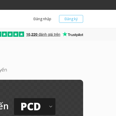
Đăng nhập
Đăng ký
10,220
đánh giá trên
yến
PCD
ến