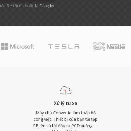
ước file tối đa hoặc là
Đăng ký
Xử lý từ xa
Máy chủ Convertio làm toàn bộ
công việc. Thiết bị của bạn tải tệp
RB lên và tải đầu ra PCD xuống —