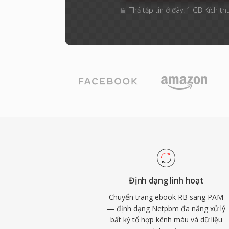
Thả tập tin ở đây. 1 GB Kích th
Định dạng linh hoạt
Chuyển trang ebook RB sang PAM
— định dạng Netpbm đa năng xử lý
bất kỳ tổ hợp kênh màu và dữ liệu