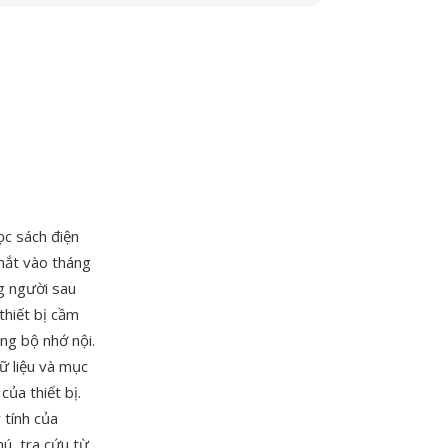
ọc sách điện
mắt vào tháng
g người sau
hiết bị cầm
ng bộ nhớ nội.
ữ liệu và mục
ủa thiết bị.
tính của
ú, tra cứu từ