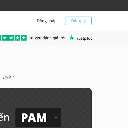
Đăng nhập
Đăng ký
10,220
đánh giá trên
 tuyến
PAM
ến