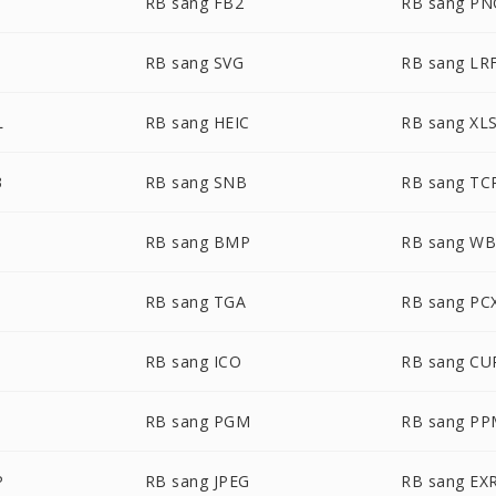
I
RB sang FB2
RB sang PN
RB sang SVG
RB sang LR
L
RB sang HEIC
RB sang XL
3
RB sang SNB
RB sang TC
RB sang BMP
RB sang W
RB sang TGA
RB sang PC
RB sang ICO
RB sang CU
RB sang PGM
RB sang P
P
RB sang JPEG
RB sang EX