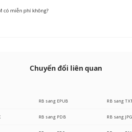
 có miễn phí không?
Chuyển đổi liên quan
RB sang EPUB
RB sang TX
X
RB sang PDB
RB sang JP