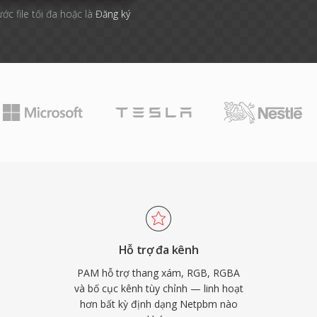
ước file tối đa hoặc là
Đăng ký
Hỗ trợ đa kênh
PAM hỗ trợ thang xám, RGB, RGBA
và bố cục kênh tùy chỉnh — linh hoạt
hơn bất kỳ định dạng Netpbm nào