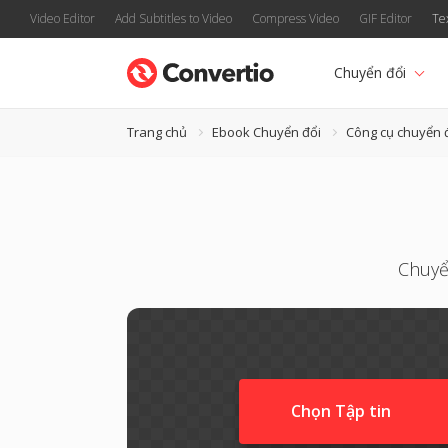
Video Editor
Add Subtitles to Video
Compress Video
GIF Editor
Te
Chuyển đổi
Trang chủ
Ebook Chuyển đổi
Công cụ chuyển 
Chuyể
Chọn Tập tin