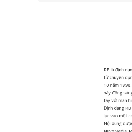
RB là định dạ
tử chuyên dụn
10 năm 1998. 
này đồng sáng
tay với màn h
Định dạng RB 
lục vào một c
Nội dung được
NuvoMedia. Mộ