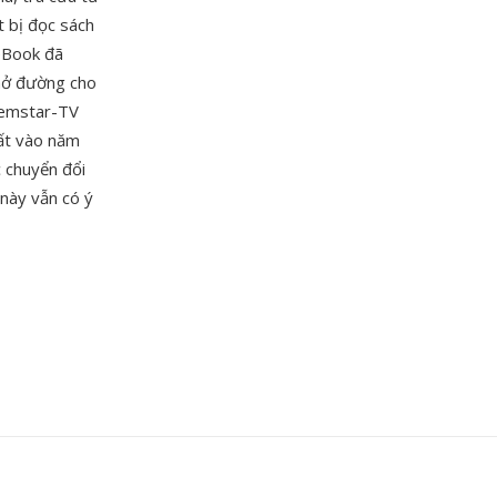
t bị đọc sách
eBook đã
 mở đường cho
Gemstar-TV
uất vào năm
c chuyển đổi
 này vẫn có ý