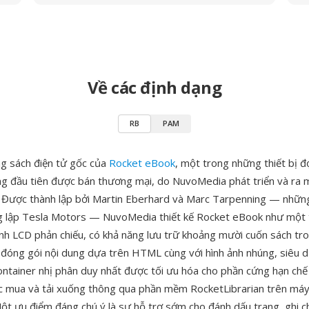
Về các định dạng
RB
PAM
ng sách điện tử gốc của
Rocket eBook
, một trong những thiết bị đ
g đầu tiên được bán thương mại, do NuvoMedia phát triển và ra 
Được thành lập bởi Martin Eberhard và Marc Tarpenning — nhữn
 lập Tesla Motors — NuvoMedia thiết kế Rocket eBook như một t
ình LCD phản chiếu, có khả năng lưu trữ khoảng mười cuốn sách tro
đóng gói nội dung dựa trên HTML cùng với hình ảnh nhúng, siêu d
ontainer nhị phân duy nhất được tối ưu hóa cho phần cứng hạn chế c
 mua và tải xuống thông qua phần mềm RocketLibrarian trên máy 
t ưu điểm đáng chú ý là sự hỗ trợ sớm cho đánh dấu trang, ghi ch