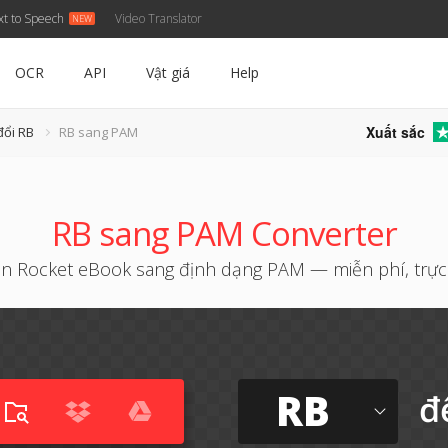
xt to Speech
Video Translator
OCR
API
Vật giá
Help
Xuất sắc
đổi RB
RB sang PAM
RB sang PAM Converter
n Rocket eBook sang định dạng PAM — miễn phí, trực
RB
đ