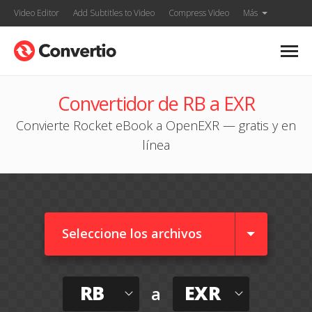
Video Editor
Add Subtitles to Video
Compress Video
Más
Convertidor de RB a EXR
Convierte Rocket eBook a OpenEXR — gratis y en
línea
Seleccione los archivos
RB
EXR
a