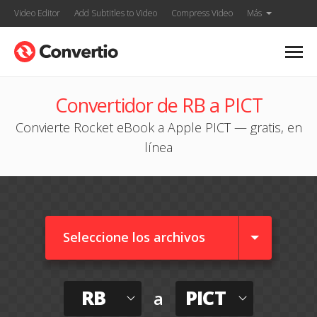
Video Editor
Add Subtitles to Video
Compress Video
Más
Convertidor de RB a PICT
Convierte Rocket eBook a Apple PICT — gratis, en
línea
Seleccione los archivos
RB
PICT
a