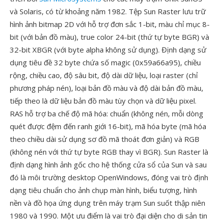
và Solaris, có từ khoảng năm 1982. Tệp Sun Raster lưu trữ
hình ảnh bitmap 2D với hỗ trợ đơn sắc 1-bit, màu chỉ mục 8-
bit (với bản đồ màu), true color 24-bit (thứ tự byte BGR) và
32-bit XBGR (với byte alpha không sử dụng). Định dạng sử
dụng tiêu đề 32 byte chứa số magic (0x59a66a95), chiều
rộng, chiều cao, độ sâu bit, độ dài dữ liệu, loại raster (chỉ
phương pháp nén), loại bản đồ màu và độ dài bản đồ màu,
tiếp theo là dữ liệu bản đồ màu tùy chọn và dữ liệu pixel.
RAS hỗ trợ ba chế độ mã hóa: chuẩn (không nén, mỗi dòng
quét được đệm đến ranh giới 16-bit), mã hóa byte (mã hóa
theo chiều dài sử dụng sơ đồ mã thoát đơn giản) và RGB
(không nén với thứ tự byte RGB thay vì BGR). Sun Raster là
định dạng hình ảnh gốc cho hệ thống cửa sổ của Sun và sau
đó là môi trường desktop OpenWindows, đóng vai trò định
dạng tiêu chuẩn cho ảnh chụp màn hình, biểu tượng, hình
nền và đồ họa ứng dụng trên máy trạm Sun suốt thập niên
1980 và 1990. Một ưu điểm là vai trò đại diện cho di sản tin