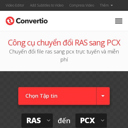
Video Editor
Add Subtitles to Video
Compress Video
Thêm
Công cụ chuyển đổi RAS sang PCX
Chuyển đổi file ras sang pcx trực tuyến và miễn
phí
Chọn Tập tin
RAS
PCX
đến