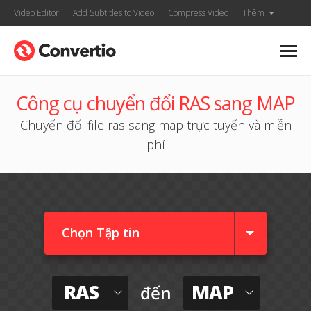
Video Editor
Add Subtitles to Video
Compress Video
Thêm
Công cụ chuyển đổi RAS sang MAP
Chuyển đổi file ras sang map trực tuyến và miễn
phí
Chọn Tập tin
RAS
MAP
đến