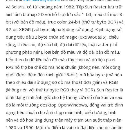
và Solaris, có từ khoảng năm 1982. Tệp Sun Raster lưu trữ
hình ảnh bitmap 2D với hỗ trợ đơn sắc 1-bit, màu chỉ mục 8-
bit (với bản đồ màu), true color 24-bit (thứ tự byte BGR) và
32-bit XBGR (với byte alpha không sử dụng). Định dạng sử
dụng tiêu đề 32 byte chứa số magic (0x59a66a95), chiều
rộng, chiều cao, độ sâu bit, độ dài dữ liệu, loại raster (chỉ
phương pháp nén), loại bản đồ màu và độ dài bản đồ màu,
tiếp theo là dữ liệu bản đồ màu tùy chọn và dữ liệu pixel.
RAS hỗ trợ ba chế độ mã hóa: chuẩn (không nén, mỗi dòng
quét được đệm đến ranh giới 16-bit), mã hóa byte (mã hóa
theo chiều dài sử dụng sơ đồ mã thoát đơn giản) và RGB
(không nén với thứ tự byte RGB thay vì BGR). Sun Raster là
định dạng hình ảnh gốc cho hệ thống cửa sổ của Sun và sau
đó là môi trường desktop OpenWindows, đóng vai trò định
dạng tiêu chuẩn cho ảnh chụp màn hình, biểu tượng, hình
nền và đồ họa ứng dụng trên máy trạm Sun suốt thập niên
1980 và 1990. Một ưu điểm là vai trò đại diện cho di sản tin