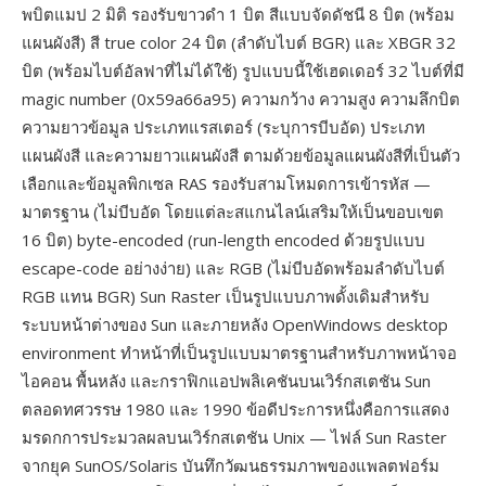
พบิตแมป 2 มิติ รองรับขาวดำ 1 บิต สีแบบจัดดัชนี 8 บิต (พร้อม
แผนผังสี) สี true color 24 บิต (ลำดับไบต์ BGR) และ XBGR 32
บิต (พร้อมไบต์อัลฟาที่ไม่ได้ใช้) รูปแบบนี้ใช้เฮดเดอร์ 32 ไบต์ที่มี
magic number (0x59a66a95) ความกว้าง ความสูง ความลึกบิต
ความยาวข้อมูล ประเภทแรสเตอร์ (ระบุการบีบอัด) ประเภท
แผนผังสี และความยาวแผนผังสี ตามด้วยข้อมูลแผนผังสีที่เป็นตัว
เลือกและข้อมูลพิกเซล RAS รองรับสามโหมดการเข้ารหัส —
มาตรฐาน (ไม่บีบอัด โดยแต่ละสแกนไลน์เสริมให้เป็นขอบเขต
16 บิต) byte-encoded (run-length encoded ด้วยรูปแบบ
escape-code อย่างง่าย) และ RGB (ไม่บีบอัดพร้อมลำดับไบต์
RGB แทน BGR) Sun Raster เป็นรูปแบบภาพดั้งเดิมสำหรับ
ระบบหน้าต่างของ Sun และภายหลัง OpenWindows desktop
environment ทำหน้าที่เป็นรูปแบบมาตรฐานสำหรับภาพหน้าจอ
ไอคอน พื้นหลัง และกราฟิกแอปพลิเคชันบนเวิร์กสเตชัน Sun
ตลอดทศวรรษ 1980 และ 1990 ข้อดีประการหนึ่งคือการแสดง
มรดกการประมวลผลบนเวิร์กสเตชัน Unix — ไฟล์ Sun Raster
จากยุค SunOS/Solaris บันทึกวัฒนธรรมภาพของแพลตฟอร์ม