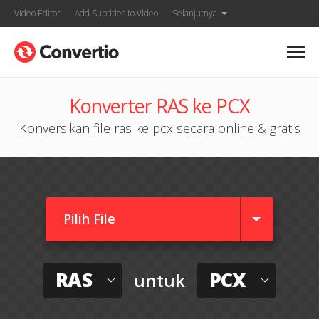
Video Editor
Add Subtitles to Video
Selanjutnya
Konverter RAS ke PCX
Konversikan file ras ke pcx secara online & gratis
Pilih File
RAS
PCX
untuk