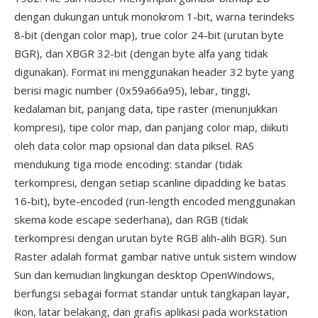
dengan dukungan untuk monokrom 1-bit, warna terindeks
8-bit (dengan color map), true color 24-bit (urutan byte
BGR), dan XBGR 32-bit (dengan byte alfa yang tidak
digunakan). Format ini menggunakan header 32 byte yang
berisi magic number (0x59a66a95), lebar, tinggi,
kedalaman bit, panjang data, tipe raster (menunjukkan
kompresi), tipe color map, dan panjang color map, diikuti
oleh data color map opsional dan data piksel. RAS
mendukung tiga mode encoding: standar (tidak
terkompresi, dengan setiap scanline dipadding ke batas
16-bit), byte-encoded (run-length encoded menggunakan
skema kode escape sederhana), dan RGB (tidak
terkompresi dengan urutan byte RGB alih-alih BGR). Sun
Raster adalah format gambar native untuk sistem window
Sun dan kemudian lingkungan desktop OpenWindows,
berfungsi sebagai format standar untuk tangkapan layar,
ikon, latar belakang, dan grafis aplikasi pada workstation