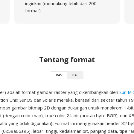
inginkan (mendukung lebih dari 200
format)
Tentang format
RAS
PAL
ter) adalah format gambar raster yang dikembangkan oleh
Sun Mi
tion Unix SunOS dan Solaris mereka, berasal dari sekitar tahun 198
mpan gambar bitmap 2D dengan dukungan untuk monokrom 1-bit
it (dengan color map), true color 24-bit (urutan byte BGR), dan X
alfa yang tidak digunakan). Format ini menggunakan header 32 byt
(0x59a66a95), lebar, tinggi, kedalaman bit, panjang data, tipe ra