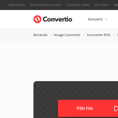
Video Editor
Add Subtitles to Video
Compress Video
GIF Editor
Te
Konversi
Beranda
Image Converter
Konverter RAS
Pilih File