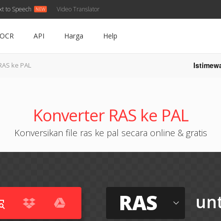
xt to Speech
Video Translator
OCR
API
Harga
Help
Istimew
RAS ke PAL
Konverter RAS ke PAL
Konversikan file ras ke pal secara online & gratis
RAS
un