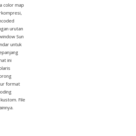
ta color map
erkompresi,
encoded
ngan urutan
 window Sun
ndar untuk
sepanjang
at ini
laris
dorong
tur format
coding
kustom. File
ainnya.