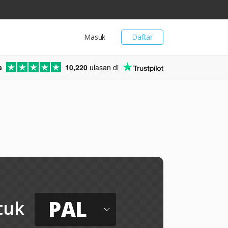
Masuk
Daftar
a
10,220
ulasan di
PAL
tuk