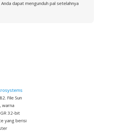
Anda dapat mengunduh pal setelahnya
crosystems
2. File Sun
, warna
BGR 32-bit
e yang berisi
ster