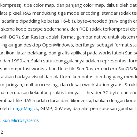
kompresi), tipe color map, dan panjang color map, diikuti oleh da
data piksel. RAS mendukung tiga mode encoding: standar (tidak t
 scanline dipadding ke batas 16-bit), byte-encoded (run-length 
skema kode escape sederhana), dan RGB (tidak terkompresi de
-alih BGR). Sun Raster adalah format gambar native untuk sistem
 lingkungan desktop OpenWindows, berfungsi sebagai format sta
r, ikon, latar belakang, dan grafis aplikasi pada workstation Sun 
 dan 1990-an. Salah satu keunggulannya adalah representasi form
san komputasi workstation Unix: file Sun Raster dari era SunOS/So
sikan budaya visual dari platform komputasi penting yang men
m jaringan, multiprocessing, dan desain workstation grafis. Struk
a merupakan kekuatan praktis lainnya — header 32 byte dan en
buat file RAS mudah diurai dan dikonversi, bahkan dengan kode 
 oleh
ImageMagick
, GIMP, XnView, dan alat pemrosesan gambar l
g
:
Sun Microsystems
82