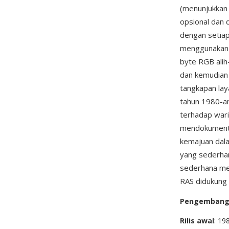
(menunjukkan 
opsional dan 
dengan setiap
menggunakan 
byte RGB alih
dan kemudian
tangkapan laya
tahun 1980-an
terhadap wari
mendokumenta
kemajuan dala
yang sederhan
sederhana mem
RAS didukung
Pengemban
Rilis awal
: 19